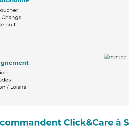
'autonomie
Coucher
 / Change
e nuit
agnement
ion
ades
n / Loisirs
recommandent Click&Care à S