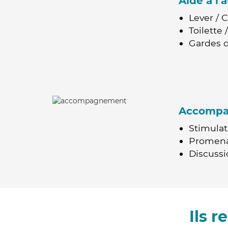
Aide à l
Lever / 
Toilette
Gardes d
Accomp
Stimulat
Promen
Discussio
Ils 