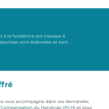
à la fondatrice qui s'essaye à
réponses sont élaborées et sont
ffré
k&Care vous accompagne dans vos demandes
e Compensation du Handicap (PCH)
et pour