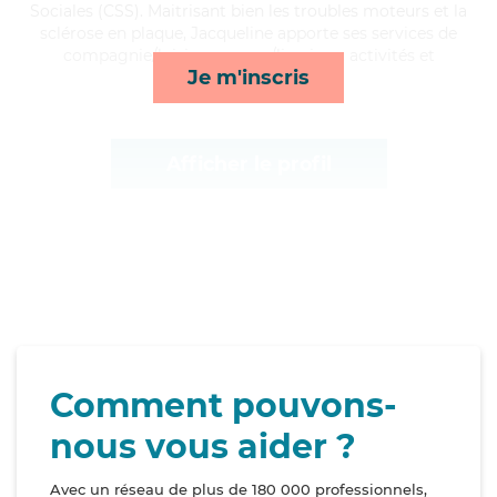
Sociales (CSS). Maitrisant bien les troubles moteurs et la
sclérose en plaque, Jacqueline apporte ses services de
compagnie/loisirs, courses/livraison, activités et
Je m'inscris
lever/coucher*
Afficher le profil
Comment pouvons-
nous vous aider ?
Avec un réseau de plus de 180 000 professionnels,