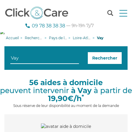
T
o
g
09 78 38 38 38
— 9h-19h 7j/7
g
l
Accueil
Recherche aide à domicile
Pays de la Loire
Loire-Atlantique
Vay
e
n
a
Rechercher
v
i
g
a
56 aides à domicile
t
peuvent intervenir
à Vay
à partir de
i
o
*
19,90€/h
n
Sous réserve de leur disponibilité au moment de la demande