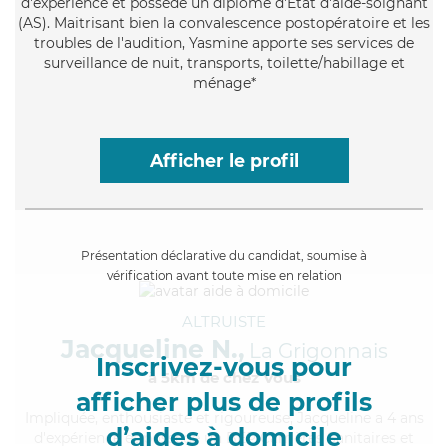
d'expérience et possède un diplôme d'Etat d'aide-soignant
(AS). Maitrisant bien la convalescence postopératoire et les
troubles de l'audition, Yasmine apporte ses services de
surveillance de nuit, transports, toilette/habillage et
ménage*
Afficher le profil
Présentation déclarative du candidat, soumise à
vérification avant toute mise en relation
ALTRUISTE
Jacqueline N.,
La Grigonnais
Inscrivez-vous pour
à 5km de chez Vous
afficher plus de profils
Impliquée
, enthousiaste et rigoureuse, Jacqueline a 4 ans
d’aides à domicile
d'expérience et possède un BEP Carrières Sanitaires et