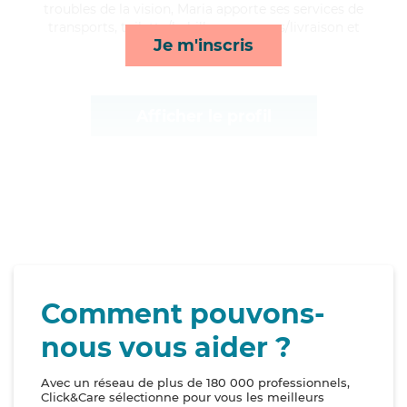
troubles de la vision, Maria apporte ses services de
transports, toilette/habillage, courses/livraison et
Je m'inscris
surveillance de nuit*
Afficher le profil
Comment pouvons-
nous vous aider ?
Avec un réseau de plus de 180 000 professionnels,
Click&Care sélectionne pour vous les meilleurs