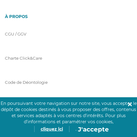
À PROPOS
CGU / GGV
Charte Click&Care
Code de Déontologie
En poursuivant votre navigation sur notre site, vous acceptez le
✕
Mentions Légales
dépôt de cookies destinés à vous proposer des offres, contenus
et services adaptés à vos centres d’intérêts.
Pour plus
d’informations et paramétrer vos cookies,
J'accepte
cliquez ici
.
Prérequis Click&Care