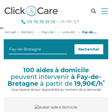
T
o
g
09 78 38 38 38
— 9h-19h 7j/7
g
l
Accueil
Recherche aide à domicile
Pays de la Loire
Loire-Atlantique
Fay-de-Bretagne
e
n
a
Rechercher
v
i
g
a
100 aides à domicile
t
peuvent intervenir
à Fay-de-
i
o
*
Bretagne
à partir de
19,90€/h
n
Sous réserve de leur disponibilité au moment de la demande