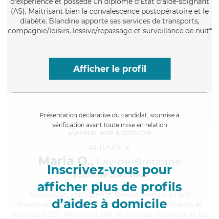
d'expérience et possède un diplôme d'Etat d'aide-soignant
(AS). Maitrisant bien la convalescence postopératoire et le
diabète, Blandine apporte ses services de transports,
compagnie/loisirs, lessive/repassage et surveillance de nuit*
Afficher le profil
Présentation déclarative du candidat, soumise à
vérification avant toute mise en relation
ALTRUISTE
Maria O.,
Fay-de-Bretagne
Inscrivez-vous pour
à 5km de chez Vous
afficher plus de profils
Minutieuse
, appliquée et flexible, Maria a 23 ans
d’aides à domicile
d'expérience et possède un BEP Carrières Sanitaires et
Sociales (CSS). Maitrisant bien la sclérose en plaque et les