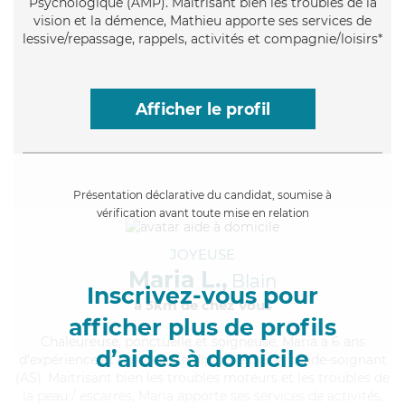
Psychologique (AMP). Maitrisant bien les troubles de la
vision et la démence, Mathieu apporte ses services de
lessive/repassage, rappels, activités et compagnie/loisirs*
Afficher le profil
Présentation déclarative du candidat, soumise à
vérification avant toute mise en relation
JOYEUSE
Maria L.,
Blain
Inscrivez-vous pour
à 5km de chez Vous
afficher plus de profils
Chaleureuse
, ponctuelle et soigneuse, Maria a 6 ans
d’aides à domicile
d'expérience et possède un diplôme d'Etat d'aide-soignant
(AS). Maitrisant bien les troubles moteurs et les troubles de
la peau / escarres, Maria apporte ses services de activités,