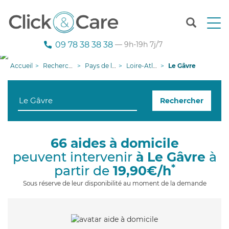
T
o
g
09 78 38 38 38
— 9h-19h 7j/7
g
l
Accueil
Recherche aide à domicile
Pays de la Loire
Loire-Atlantique
Le Gâvre
e
n
a
Rechercher
v
i
g
a
66 aides à domicile
t
peuvent intervenir
à Le Gâvre
à
i
o
*
partir de
19,90€/h
n
Sous réserve de leur disponibilité au moment de la demande