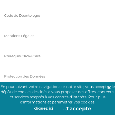
Code de Déontologie
Mentions Légales
Prérequis Click&Care
Protection des Données
En poursuivant votre navigation sur notre site, vous acceptez le
✕
dépôt de cookies destinés à vous proposer des offres, contenus
Vie Privée
et services adaptés à vos centres d’intérêts.
Pour plus
d’informations et paramétrer vos cookies,
J'accepte
cliquez ici
.