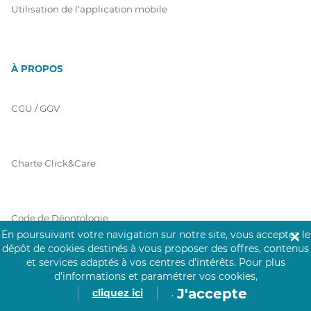
Utilisation de l'application mobile
À PROPOS
CGU / GGV
Charte Click&Care
Code de Déontologie
En poursuivant votre navigation sur notre site, vous acceptez le
✕
dépôt de cookies destinés à vous proposer des offres, contenus
et services adaptés à vos centres d’intérêts.
Pour plus
Mentions Légales
d’informations et paramétrer vos cookies,
J'accepte
cliquez ici
.