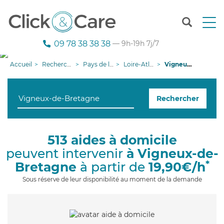
T
o
g
09 78 38 38 38
— 9h-19h 7j/7
g
l
Accueil
Recherche aide à domicile
Pays de la Loire
Loire-Atlantique
Vigneux-de-Bretagne
e
n
a
Rechercher
v
i
g
a
513 aides à domicile
t
peuvent intervenir
à Vigneux-de-
i
o
*
Bretagne
à partir de
19,90€/h
n
Sous réserve de leur disponibilité au moment de la demande