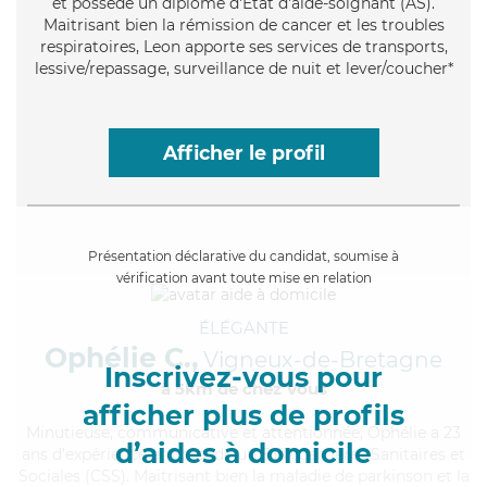
et possède un diplôme d'Etat d'aide-soignant (AS).
Maitrisant bien la rémission de cancer et les troubles
respiratoires, Leon apporte ses services de transports,
lessive/repassage, surveillance de nuit et lever/coucher*
Afficher le profil
Présentation déclarative du candidat, soumise à
vérification avant toute mise en relation
ÉLÉGANTE
Ophélie C.,
Vigneux-de-Bretagne
Inscrivez-vous pour
à 5km de chez Vous
afficher plus de profils
Minutieuse
, communicative et attentionnée, Ophélie a 23
d’aides à domicile
ans d'expérience et possède un BEP Carrières Sanitaires et
Sociales (CSS). Maitrisant bien la maladie de parkinson et la