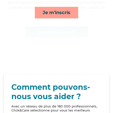
bronchopneumopathie chronique obstructive, Ophélie
apporte ses services de repas, lever/coucher, rappels et
Je m'inscris
compagnie/loisirs*
Afficher le profil
Comment pouvons-
nous vous aider ?
Avec un réseau de plus de 180 000 professionnels,
Click&Care sélectionne pour vous les meilleurs