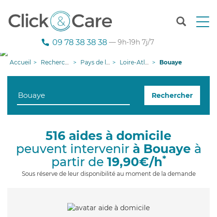
T
o
g
09 78 38 38 38
— 9h-19h 7j/7
g
l
Accueil
Recherche aide à domicile
Pays de la Loire
Loire-Atlantique
Bouaye
e
n
a
Rechercher
v
i
g
a
516 aides à domicile
t
peuvent intervenir
à Bouaye
à
i
o
*
partir de
19,90€/h
n
Sous réserve de leur disponibilité au moment de la demande