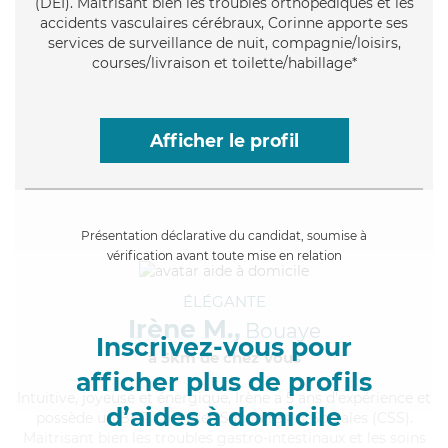
(DEI). Maitrisant bien les troubles orthopédiques et les
accidents vasculaires cérébraux, Corinne apporte ses
services de surveillance de nuit, compagnie/loisirs,
courses/livraison et toilette/habillage*
Afficher le profil
Présentation déclarative du candidat, soumise à
vérification avant toute mise en relation
ÉLÉGANTE
Irène M.,
Bouaye
Inscrivez-vous pour
à 5km de chez Vous
afficher plus de profils
Intuitive
, joyeuse et énergique, Irène a 5 ans d'expérience et
d’aides à domicile
possède un BEP Carrières Sanitaires et Sociales (CSS).
Maitrisant bien les troubles gastro-intestinaux et les soins