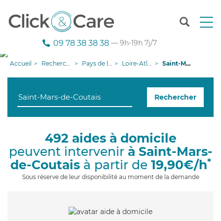
T
o
g
09 78 38 38 38
— 9h-19h 7j/7
g
l
Accueil
Recherche aide à domicile
Pays de la Loire
Loire-Atlantique
Saint-Mars-de-Coutais
e
n
a
Rechercher
v
i
g
a
492 aides à domicile
t
peuvent intervenir
à Saint-Mars-
i
o
*
de-Coutais
à partir de
19,90€/h
n
Sous réserve de leur disponibilité au moment de la demande