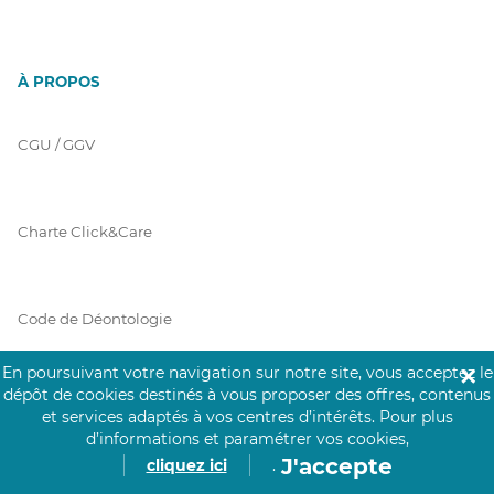
À PROPOS
CGU / GGV
Charte Click&Care
Code de Déontologie
En poursuivant votre navigation sur notre site, vous acceptez le
✕
dépôt de cookies destinés à vous proposer des offres, contenus
Mentions Légales
et services adaptés à vos centres d’intérêts.
Pour plus
d’informations et paramétrer vos cookies,
J'accepte
cliquez ici
.
Prérequis Click&Care