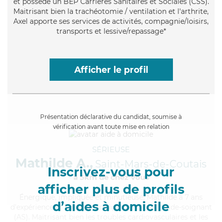
et possède un BEP Carrières Sanitaires et Sociales (CSS).
Maitrisant bien la trachéotomie / ventilation et l'arthrite,
Axel apporte ses services de activités, compagnie/loisirs,
transports et lessive/repassage*
Afficher le profil
Présentation déclarative du candidat, soumise à
vérification avant toute mise en relation
SÉRIEUSE
Mathilde A.,
Saint-Mars-de-Coutais
Inscrivez-vous pour
à 5km de chez Vous
afficher plus de profils
Énergique
, impliquée et minutieuse, Mathilde a 7 ans
d’aides à domicile
d'expérience et possède un diplôme d'Etat d'aide-soignant
(AS). Maitrisant bien les troubles cardiovasculaires et les