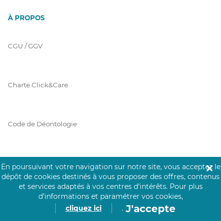
À PROPOS
CGU / GGV
Charte Click&Care
Code de Déontologie
Mentions Légales
En poursuivant votre navigation sur notre site, vous acceptez le
✕
dépôt de cookies destinés à vous proposer des offres, contenus
et services adaptés à vos centres d’intérêts.
Pour plus
d’informations et paramétrer vos cookies,
Prérequis Click&Care
J'accepte
cliquez ici
.