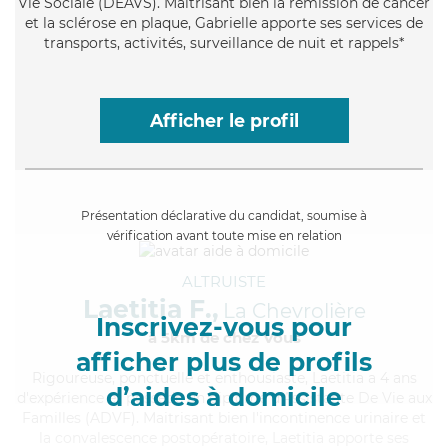
Vie Sociale (DEAVS). Maitrisant bien la rémission de cancer
et la sclérose en plaque, Gabrielle apporte ses services de
transports, activités, surveillance de nuit et rappels*
Afficher le profil
Présentation déclarative du candidat, soumise à
vérification avant toute mise en relation
ALTRUISTE
Laetitia F.,
La Chevrolière
Inscrivez-vous pour
à 5km de chez Vous
afficher plus de profils
Rigoureuse
, ponctuelle et enthousiaste, Laetitia a 4 ans
d’aides à domicile
d'expérience et possède un diplôme d'Assistante De Vie aux
Familles (ADVF). Maitrisant bien l'incontinence urinaire et
la convalescence postopératoire, Laetitia apporte ses