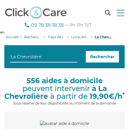
T
o
g
09 78 38 38 38
— 9h-19h 7j/7
g
l
Accueil
Recherche aide à domicile
Pays de la Loire
Loire-Atlantique
La Chevrolière
e
n
a
Rechercher
v
i
g
a
556 aides à domicile
t
peuvent intervenir
à La
i
o
*
Chevrolière
à partir de
19,90€/h
n
Sous réserve de leur disponibilité au moment de la demande