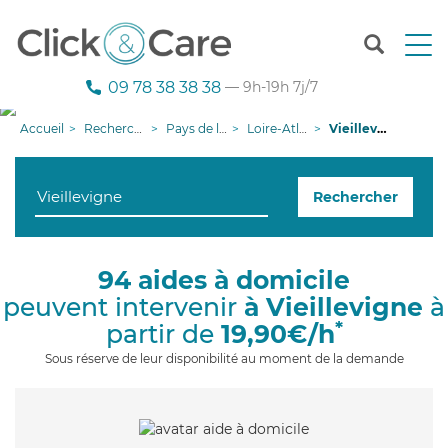
T
o
g
09 78 38 38 38
— 9h-19h 7j/7
g
l
Accueil
Recherche aide à domicile
Pays de la Loire
Loire-Atlantique
Vieillevigne
e
n
a
Rechercher
v
i
g
a
94 aides à domicile
t
peuvent intervenir
à Vieillevigne
à
i
o
*
partir de
19,90€/h
n
Sous réserve de leur disponibilité au moment de la demande