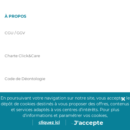
À PROPOS
CGU / GGV
Charte Click&Care
Code de Déontologie
En poursuivant votre navigation sur notre site, vous acceptez le
✕
Mentions Légales
dépôt de cookies destinés à vous proposer des offres, contenus
et services adaptés à vos centres d’intérêts.
Pour plus
d’informations et paramétrer vos cookies,
J'accepte
cliquez ici
.
Prérequis Click&Care