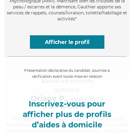
Psychologique (AMP). Maitrisant bien les troubles de la
peau / escarres et la démence, Gauthier apporte ses
services de rappels, courses/livraison, toilette/habillage et
activités*
Afficher le profil
Présentation déclarative du candidat, soumise à
vérification avant toute mise en relation
ALTRUISTE
Oriane P.,
Vieillevigne
Inscrivez-vous pour
à 5km de chez Vous
afficher plus de profils
Polyvalente
, chaleureuse et humaine, Oriane a 20 ans
d’aides à domicile
d'expérience et possède un diplôme d'Etat d'infirmier (DEI).
Maitrisant bien la sclérose en plaque et le HIV / Sida, Oriane