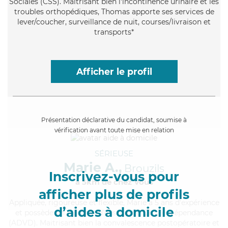
Sociales (CSS). Maitrisant bien l'incontinence urinaire et les
troubles orthopédiques, Thomas apporte ses services de
lever/coucher, surveillance de nuit, courses/livraison et
transports*
Afficher le profil
Présentation déclarative du candidat, soumise à
vérification avant toute mise en relation
SÉRIEUSE
Marie A.,
Brouzils
Inscrivez-vous pour
à 5km de chez Vous
afficher plus de profils
Appliquée
, rigoureuse et flexible, Marie a 5 ans d'expérience
d’aides à domicile
et possède un diplôme d'Assistante De Vie Dépendance
(ADVD). Maitrisant bien la convalescence postopératoire et