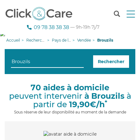
T
o
g
09 78 38 38 38
— 9h-19h 7j/7
g
l
Accueil
Recherche aide à domicile
Pays de la Loire
Vendée
Brouzils
e
n
a
Rechercher
v
i
g
a
70 aides à domicile
t
peuvent intervenir
à Brouzils
à
i
o
*
partir de
19,90€/h
n
Sous réserve de leur disponibilité au moment de la demande