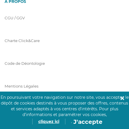
À PROPOS
CGU / GGV
Charte Click&Care
Code de Déontologie
Mentions Légales
En poursuivant votre navigation sur notre site, vous acceptez le
✕
dépôt de cookies destinés à vous proposer des offres, contenus
et services adaptés à vos centres d’intérêts.
Pour plus
Prérequis Click&Care
d’informations et paramétrer vos cookies,
J'accepte
cliquez ici
.