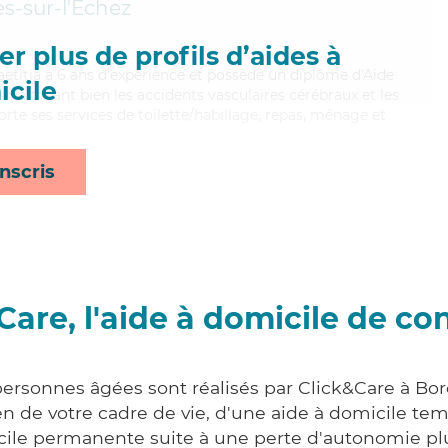
s-sur-l'Échez
r plus de profils d’aides à
 Laetitia a 6 ans d'expérience et possède un diplôme d'Aide
cile
aitrisant bien les accidents vasculaires cérébraux et les
orte ses services de toilette/habillage, repas, ménage et
nscris
Care, l'aide à domicile de co
personnes âgées sont réalisés par Click&Care à Bor
 de votre cadre de vie, d'une aide à domicile tem
cile permanente suite à une perte d'autonomie pl