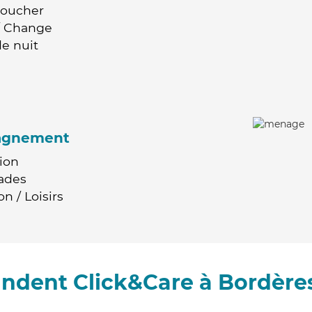
Coucher
 / Change
e nuit
agnement
ion
ades
n / Loisirs
ndent Click&Care à Bordères