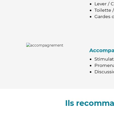
Lever / 
Toilette
Gardes d
Accomp
Stimulat
Promen
Discussio
Ils recomma