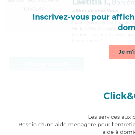
Laetitia I.,
Bordère
JOYEUSE
à 5km de chez Vous
Inscrivez-vous pour affiche
Fiable
, volontaire et flexible,
domi
Médico-Psychologique (AMP). M
troubles du sang, Laetitia app
lever/coucher*
Je m'i
Afficher le profil
Click&
Les services aux 
Besoin d'une aide ménagère pour l'entretien
aide à domi