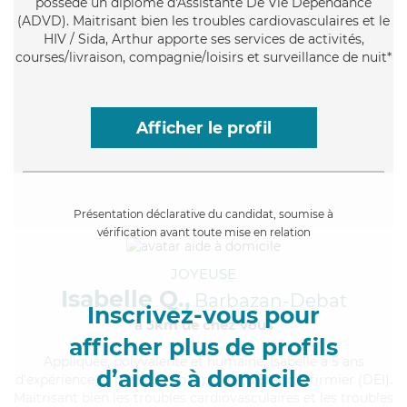
possède un diplôme d'Assistante De Vie Dépendance
(ADVD). Maitrisant bien les troubles cardiovasculaires et le
HIV / Sida, Arthur apporte ses services de activités,
courses/livraison, compagnie/loisirs et surveillance de nuit*
Afficher le profil
Présentation déclarative du candidat, soumise à
vérification avant toute mise en relation
JOYEUSE
Isabelle Q.,
Barbazan-Debat
Inscrivez-vous pour
à 5km de chez Vous
afficher plus de profils
Appliquée
, polyvalente et humaine, Isabelle a 5 ans
d’aides à domicile
d'expérience et possède un diplôme d'Etat d'infirmier (DEI).
Maitrisant bien les troubles cardiovasculaires et les troubles