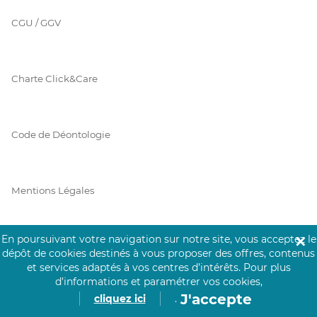
CGU / GGV
Charte Click&Care
Code de Déontologie
Mentions Légales
En poursuivant votre navigation sur notre site, vous acceptez le
✕
Prérequis Click&Care
dépôt de cookies destinés à vous proposer des offres, contenus
et services adaptés à vos centres d’intérêts.
Pour plus
d’informations et paramétrer vos cookies,
J'accepte
cliquez ici
.
Protection des Données