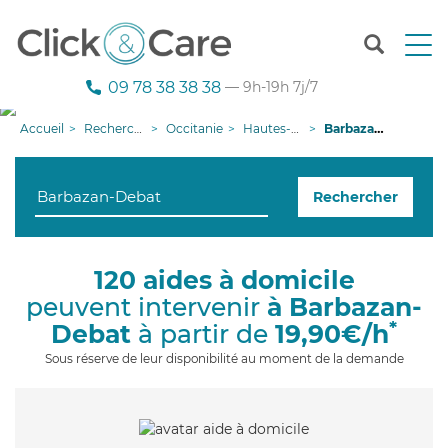
T
o
g
09 78 38 38 38
— 9h-19h 7j/7
g
l
Accueil
Recherche aide à domicile
Occitanie
Hautes-Pyrénées
Barbazan-Debat
e
n
a
Rechercher
v
i
g
a
120 aides à domicile
t
peuvent intervenir
à Barbazan-
i
o
*
Debat
à partir de
19,90€/h
n
Sous réserve de leur disponibilité au moment de la demande