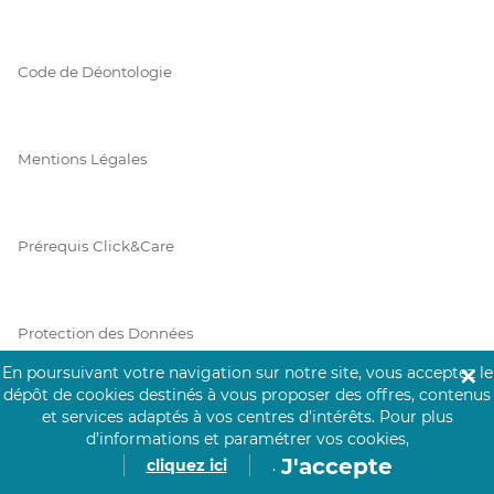
Code de Déontologie
Mentions Légales
Prérequis Click&Care
Protection des Données
En poursuivant votre navigation sur notre site, vous acceptez le
✕
dépôt de cookies destinés à vous proposer des offres, contenus
et services adaptés à vos centres d’intérêts.
Pour plus
Vie Privée
d’informations et paramétrer vos cookies,
J'accepte
cliquez ici
.