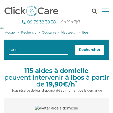
T
o
g
09 78 38 38 38
— 9h-19h 7j/7
g
l
Accueil
Recherche aide à domicile
Occitanie
Hautes-Pyrénées
Ibos
e
n
a
Rechercher
v
i
g
a
115 aides à domicile
t
peuvent intervenir
à Ibos
à partir
i
o
*
de
19,90€/h
n
Sous réserve de leur disponibilité au moment de la demande