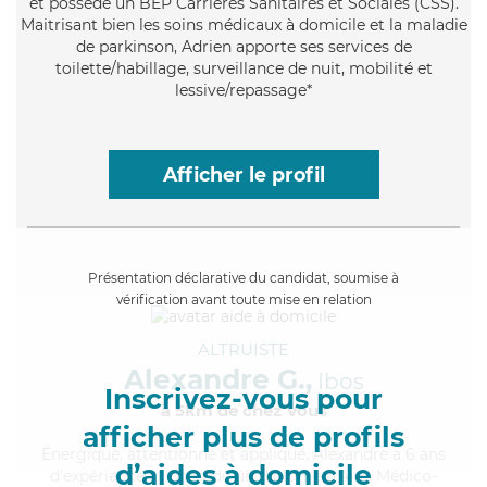
et possède un BEP Carrières Sanitaires et Sociales (CSS).
Maitrisant bien les soins médicaux à domicile et la maladie
de parkinson, Adrien apporte ses services de
toilette/habillage, surveillance de nuit, mobilité et
lessive/repassage*
Afficher le profil
Présentation déclarative du candidat, soumise à
vérification avant toute mise en relation
ALTRUISTE
Alexandre G.,
Ibos
Inscrivez-vous pour
à 5km de chez Vous
afficher plus de profils
Énergique
, attentionné et appliqué, Alexandre a 6 ans
d’aides à domicile
d'expérience et possède un diplôme d'Aide Médico-