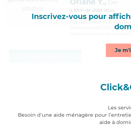
Oriane Y.,
Ger
SÉRIEUSE
à 5km de chez Vous
Inscrivez-vous pour affiche
Dévouée
, fiable et impliquée
domi
d'aide-soignant (AS). Maitris
apporte ses services de lever/
Je m'i
Afficher le profil
Click&
Les serv
Besoin d'une aide ménagère pour l'entretien
aide à domi