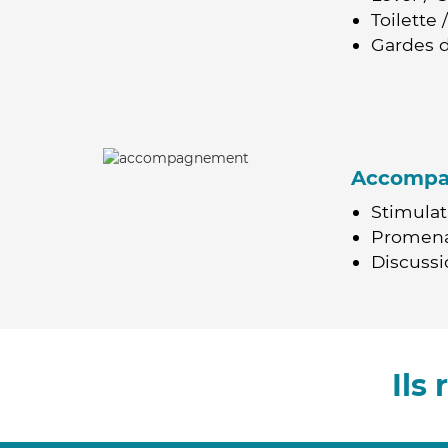
Toilette
Gardes d
Accomp
Stimulat
Promen
Discussio
Ils