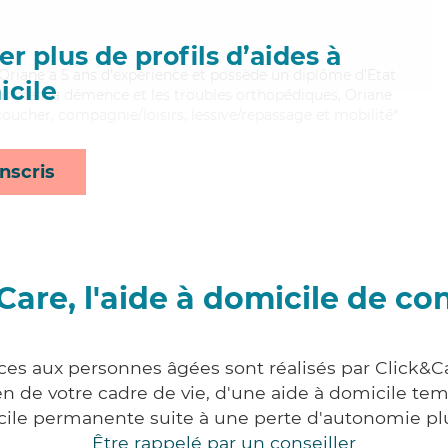
r plus de profils d’aides à
, Oriane a 5 ans d'expérience et possède un diplôme d'Etat
cile
ant bien la démence et les troubles orthopédiques, Oriane
coucher, compagnie/loisirs, lessive/repassage et mobilité*
nscris
Care, l'aide à domicile de co
ices aux personnes âgées sont réalisés par Click&Ca
 de votre cadre de vie, d'une aide à domicile tem
cile permanente suite à une perte d'autonomie pl
Être rappelé par un conseiller