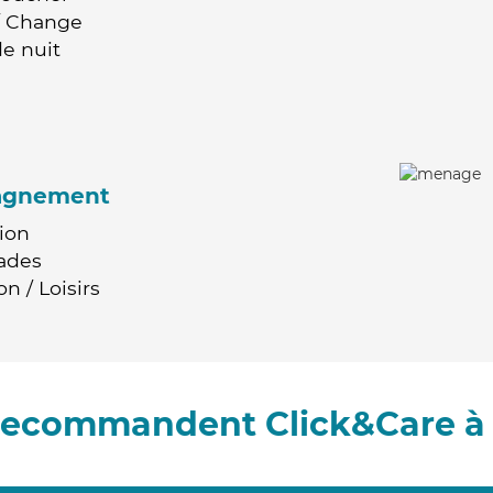
 / Change
e nuit
agnement
ion
ades
n / Loisirs
 recommandent Click&Care à