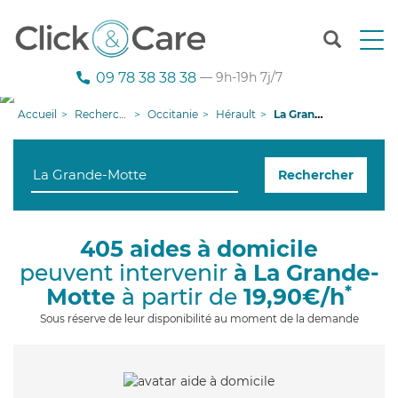
T
o
g
09 78 38 38 38
— 9h-19h 7j/7
g
l
Accueil
Recherche aide à domicile
Occitanie
Hérault
La Grande-Motte
e
n
a
Rechercher
v
i
g
a
405 aides à domicile
t
peuvent intervenir
à La Grande-
i
o
*
Motte
à partir de
19,90€/h
n
Sous réserve de leur disponibilité au moment de la demande