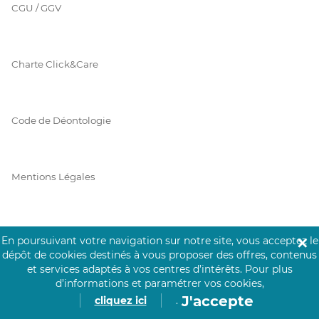
CGU / GGV
Charte Click&Care
Code de Déontologie
Mentions Légales
Prérequis Click&Care
En poursuivant votre navigation sur notre site, vous acceptez le
✕
dépôt de cookies destinés à vous proposer des offres, contenus
et services adaptés à vos centres d’intérêts.
Pour plus
d’informations et paramétrer vos cookies,
Protection des Données
J'accepte
cliquez ici
.