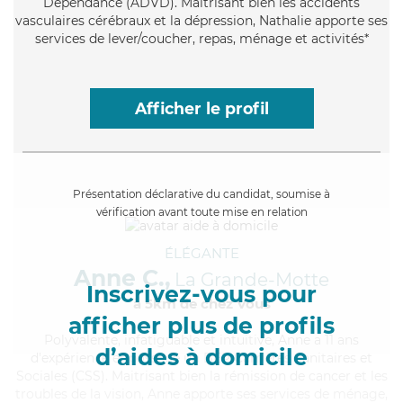
Dépendance (ADVD). Maitrisant bien les accidents
vasculaires cérébraux et la dépression, Nathalie apporte ses
services de lever/coucher, repas, ménage et activités*
Afficher le profil
Présentation déclarative du candidat, soumise à
vérification avant toute mise en relation
ÉLÉGANTE
Anne C.,
La Grande-Motte
Inscrivez-vous pour
à 5km de chez Vous
afficher plus de profils
Polyvalente
, infatiguable et intuitive, Anne a 11 ans
d’aides à domicile
d'expérience et possède un BEP Carrières Sanitaires et
Sociales (CSS). Maitrisant bien la rémission de cancer et les
troubles de la vision, Anne apporte ses services de ménage,