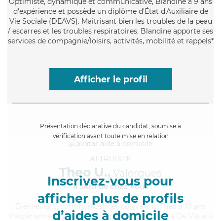
Optimiste
, dynamique et communicative, Blandine a 9 ans
d'expérience et possède un diplôme d'État d'Auxiliaire de
Vie Sociale (DEAVS). Maitrisant bien les troubles de la peau
/ escarres et les troubles respiratoires, Blandine apporte ses
services de compagnie/loisirs, activités, mobilité et rappels*
Afficher le profil
Présentation déclarative du candidat, soumise à
vérification avant toute mise en relation
ALTRUISTE
Theo U.,
Valergues
Inscrivez-vous pour
à 5km de chez Vous
afficher plus de profils
Bienveillant
, communicatif et polyvalent, Theo a 10 ans
d’aides à domicile
d'expérience et possède un diplôme d'Assistante De Vie aux