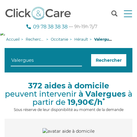
T
o
g
09 78 38 38 38
— 9h-19h 7j/7
g
l
Accueil
Recherche aide à domicile
Occitanie
Hérault
Valergues
e
n
a
Rechercher
v
i
g
a
372 aides à domicile
t
peuvent intervenir
à Valergues
à
i
o
*
partir de
19,90€/h
n
Sous réserve de leur disponibilité au moment de la demande