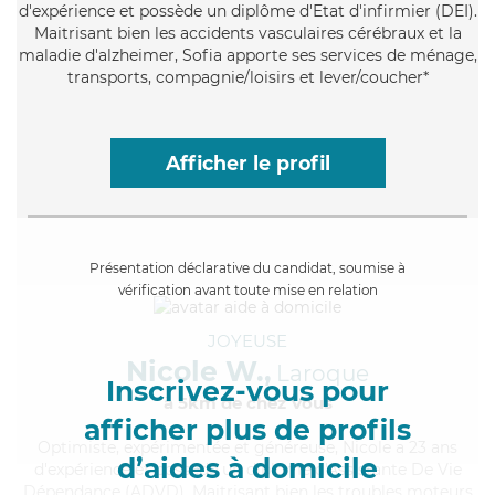
d'expérience et possède un diplôme d'Etat d'infirmier (DEI).
Maitrisant bien les accidents vasculaires cérébraux et la
maladie d'alzheimer, Sofia apporte ses services de ménage,
transports, compagnie/loisirs et lever/coucher*
Afficher le profil
Présentation déclarative du candidat, soumise à
vérification avant toute mise en relation
JOYEUSE
Nicole W.,
Laroque
Inscrivez-vous pour
à 5km de chez Vous
afficher plus de profils
Optimiste
, expérimentée et généreuse, Nicole a 23 ans
d’aides à domicile
d'expérience et possède un diplôme d'Assistante De Vie
Dépendance (ADVD). Maitrisant bien les troubles moteurs