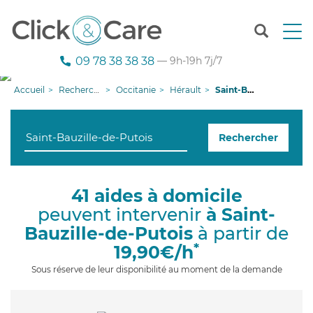
T
o
g
09 78 38 38 38
— 9h-19h 7j/7
g
l
Accueil
Recherche aide à domicile
Occitanie
Hérault
Saint-Bauzille-de-Putois
e
n
a
Rechercher
v
i
g
a
41 aides à domicile
t
peuvent intervenir
à Saint-
i
o
Bauzille-de-Putois
à partir de
n
*
19,90€/h
Sous réserve de leur disponibilité au moment de la demande