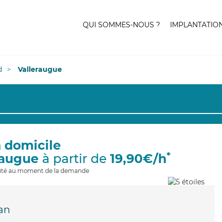
QUI SOMMES-NOUS ?
IMPLANTATIO
d
Valleraugue
à domicile
*
raugue
à partir de
19,90€/h
ilité au moment de la demande
an