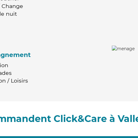
 / Change
e nuit
agnement
ion
ades
n / Loisirs
ommandent Click&Care à Val