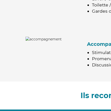
Toilette
Gardes d
Accomp
Stimulat
Promen
Discussio
Ils rec