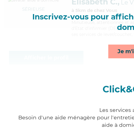
Elisabeth C.,
Le V
SÉRIEUSE
à 5km de chez Vous
Inscrivez-vous pour affiche
Minutieuse
, attentionnée et 
domi
d'Etat d'infirmier (DEI). Maitr
ses services de lever/coucher, 
Je m'i
Afficher le profil
Click&
Les services 
Besoin d'une aide ménagère pour l'entretien
aide à domi