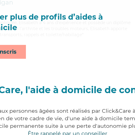
igan
r plus de profils d’aides à
appliquée, Elisabeth a 4 ans d'expérience et possède un diplôme
cile
isant bien l'arthrite et les troubles moteurs, Elisabeth apporte
transports, rappels et toilette/habillage*
nscris
Care, l'aide à domicile de co
aux personnes âgées sont réalisés par Click&Care 
 de votre cadre de vie, d'une aide à domicile tem
cile permanente suite à une perte d'autonomie pl
Être rappelé par un conseiller