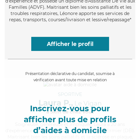
d'expérience et possède un diplôme d'Assistante De Vie aux
Familles (ADVF). Maitrisant bien les soins palliatifs et les
troubles respiratoires, Léonore apporte ses services de
repas, transports, courses/livraison et lessive/repassage*
Afficher le profil
Présentation déclarative du candidat, soumise à
vérification avant toute mise en relation
SPORTIVE
Laura P.,
Le Vigan
Inscrivez-vous pour
à 5km de chez Vous
afficher plus de profils
Soigneuse
, généreuse et impliquée, Laura a 20 ans
d’aides à domicile
d'expérience et possède un diplôme d'Etat d'infirmier (DEI).
Maitrisant bien les soins palliatifs et la sclérose en plaque,