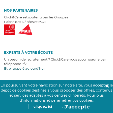
NOS PARTENAIRES
Click&Care est soutenu par les Groupes
Caisse des Dépôts et MAIF.
EXPERTS À VOTRE ÉCOUTE
Un besoin de recrutement ? Click&Care vous accompagne par
téléphone 7/7
.
Être rappelé aujourd'hui
T
É
MOIGNAGES CLIENTS
En poursuivant votre navigation sur notre site, vous acceptez le
✕
dépôt de cookies destinés à vous proposer des offres, contenus
4,6
/5
et services adaptés à vos centres d’intérêts.
Pour plus
Avis clients
récoltés sur
d’informations et paramétrer vos cookies,
Google
J'accepte
cliquez ici
.