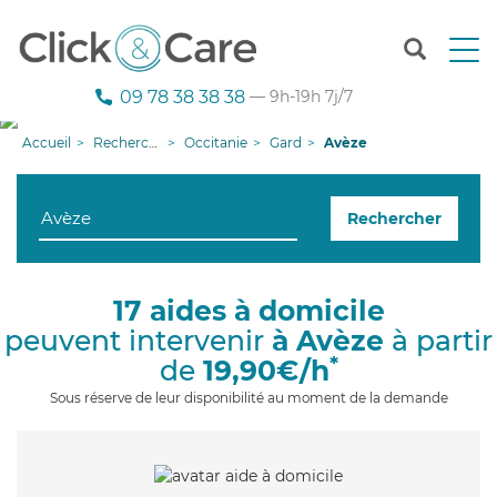
T
o
g
09 78 38 38 38
— 9h-19h 7j/7
g
l
Accueil
Recherche aide à domicile
Occitanie
Gard
Avèze
e
n
a
Rechercher
v
i
g
a
17 aides à domicile
t
peuvent intervenir
à Avèze
à partir
i
o
*
de
19,90€/h
n
Sous réserve de leur disponibilité au moment de la demande