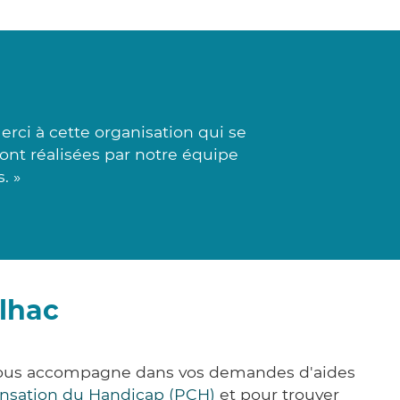
rci à cette organisation qui se
sont réalisées par notre équipe
. »
lhac
 vous accompagne dans vos demandes d'aides
nsation du Handicap (PCH)
et pour trouver