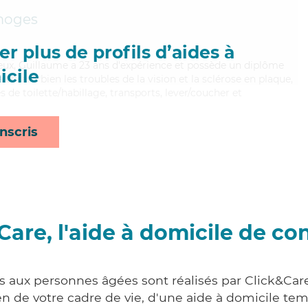
moges
r plus de profils d’aides à
eux, Guillaume a 23 ans d'expérience et possède un diplôme
cile
itrisant bien les troubles de la vision et la sclérose en plaque,
 de toilette/habillage, transports, lever/coucher et
nscris
Care, l'aide à domicile de co
es aux personnes âgées sont réalisés par Click&Care
 de votre cadre de vie, d'une aide à domicile tem