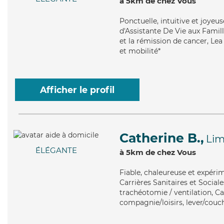
à 5km de chez Vous
Ponctuelle
, intuitive et joye
d'Assistante De Vie aux Famil
et la rémission de cancer, Lea
et mobilité*
Afficher le profil
Catherine B.,
Li
ÉLÉGANTE
à 5km de chez Vous
Fiable
, chaleureuse et expéri
Carrières Sanitaires et Social
trachéotomie / ventilation, Ca
compagnie/loisirs, lever/couch