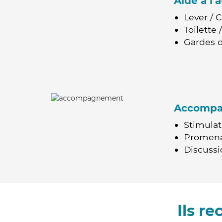
Aide à l
Lever / 
Toilette
Gardes d
Accomp
Stimulat
Promen
Discussio
Ils r