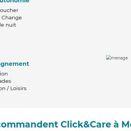
'autonomie
Coucher
 / Change
e nuit
agnement
ion
ades
n / Loisirs
ecommandent Click&Care à M