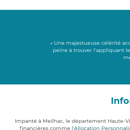
« Une majestueuse célérité acc
peine à trouver l'appliquant l
mé
Inf
Impanté à Meilhac, le département Haute-V
financières comme
l'Allocation Personna