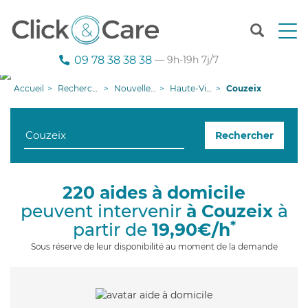
T
o
g
09 78 38 38 38
— 9h-19h 7j/7
g
l
Accueil
Recherche aide à domicile
Nouvelle-Aquitaine
Haute-Vienne
Couzeix
e
n
a
Rechercher
v
i
g
a
220 aides à domicile
t
peuvent intervenir
à Couzeix
à
i
o
*
partir de
19,90€/h
n
Sous réserve de leur disponibilité au moment de la demande