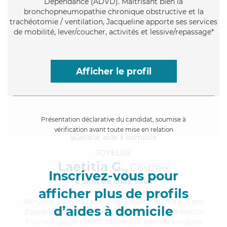
Dépendance (ADVD). Maitrisant bien la
bronchopneumopathie chronique obstructive et la
trachéotomie / ventilation, Jacqueline apporte ses services
de mobilité, lever/coucher, activités et lessive/repassage*
Afficher le profil
Présentation déclarative du candidat, soumise à
vérification avant toute mise en relation
JOYEUSE
Laetitia G.,
Couzeix
Inscrivez-vous pour
à 5km de chez Vous
afficher plus de profils
Altruiste
, volontaire et coopérative, Laetitia a 11 ans
d’aides à domicile
d'expérience et possède un diplôme d'Aide Médico-
Psychologique (AMP). Maitrisant bien les troubles