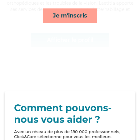
orthopédiques et les troubles de la vision, Laetitia apporte
ses services de rappels, transports, toilette/habillage et
Je m'inscris
lessive/repassage*
Afficher le profil
Comment pouvons-
nous vous aider ?
Avec un réseau de plus de 180 000 professionnels,
Click&Care sélectionne pour vous les meilleurs