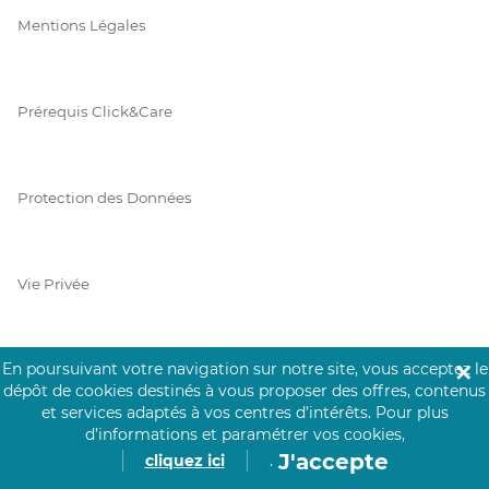
Mentions Légales
Prérequis Click&Care
Protection des Données
Vie Privée
En poursuivant votre navigation sur notre site, vous acceptez le
✕
PAIEMENT SÉCURISÉ
dépôt de cookies destinés à vous proposer des offres, contenus
et services adaptés à vos centres d’intérêts.
Pour plus
La collecte de vos informations de carte bancaire est cryptée
d’informations et paramétrer vos cookies,
et assurée par Mangopay, société dûment agréée auprès de la
J'accepte
cliquez ici
.
Banque de France.