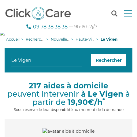
T
o
g
09 78 38 38 38
— 9h-19h 7j/7
g
l
Accueil
Recherche aide à domicile
Nouvelle-Aquitaine
Haute-Vienne
Le Vigen
e
n
a
Rechercher
v
i
g
a
217 aides à domicile
t
peuvent intervenir
à Le Vigen
à
i
o
*
partir de
19,90€/h
n
Sous réserve de leur disponibilité au moment de la demande