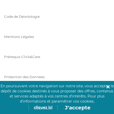
Code de Déontologie
Mentions Légales
Prérequis Click&Care
Protection des Données
En poursuivant votre navigation sur notre site, vous acceptez le
✕
dépôt de cookies destinés à vous proposer des offres, contenus
et services adaptés à vos centres d’intérêts.
Pour plus
Vie Privée
d’informations et paramétrer vos cookies,
J'accepte
cliquez ici
.