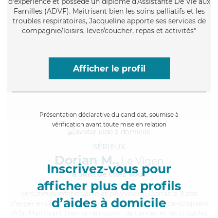
d'expérience et possède un diplôme d'Assistante De Vie aux
Familles (ADVF). Maitrisant bien les soins palliatifs et les
troubles respiratoires, Jacqueline apporte ses services de
compagnie/loisirs, lever/coucher, repas et activités*
Afficher le profil
Présentation déclarative du candidat, soumise à
vérification avant toute mise en relation
SÉRIEUX
Dorian M.,
Le Vigen
Inscrivez-vous pour
à 5km de chez Vous
afficher plus de profils
Minutieux
, infatiguable et polyvalent, Dorian a 9 ans
d’aides à domicile
d'expérience et possède un diplôme d'Etat d'aide-soignant
(AS). Maitrisant bien la rémission de cancer et les troubles