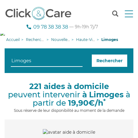
T
o
g
09 78 38 38 38
— 9h-19h 7j/7
g
l
Accueil
Recherche aide à domicile
Nouvelle-Aquitaine
Haute-Vienne
Limoges
e
n
a
Rechercher
v
i
g
a
221 aides à domicile
t
peuvent intervenir
à Limoges
à
i
o
*
partir de
19,90€/h
n
Sous réserve de leur disponibilité au moment de la demande