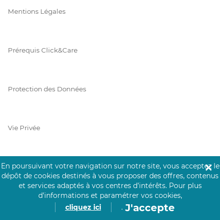
Mentions Légales
Prérequis Click&Care
Protection des Données
Vie Privée
En poursuivant votre navigation sur notre site, vous acceptez le
✕
PAIEMENT SÉCURISÉ
dépôt de cookies destinés à vous proposer des offres, contenus
et services adaptés à vos centres d’intérêts.
Pour plus
La collecte de vos informations de carte bancaire est cryptée
d’informations et paramétrer vos cookies,
et assurée par Mangopay, société dûment agréée auprès de la
J'accepte
cliquez ici
.
Banque de France.