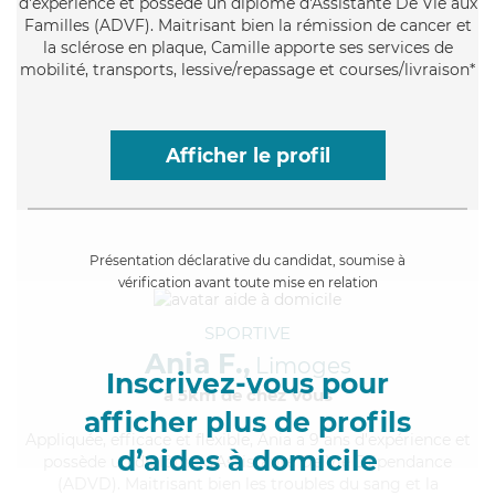
d'expérience et possède un diplôme d'Assistante De Vie aux
Familles (ADVF). Maitrisant bien la rémission de cancer et
la sclérose en plaque, Camille apporte ses services de
mobilité, transports, lessive/repassage et courses/livraison*
Afficher le profil
Présentation déclarative du candidat, soumise à
vérification avant toute mise en relation
SPORTIVE
Ania F.,
Limoges
Inscrivez-vous pour
à 5km de chez Vous
afficher plus de profils
Appliquée
, efficace et flexible, Ania a 9 ans d'expérience et
d’aides à domicile
possède un diplôme d'Assistante De Vie Dépendance
(ADVD). Maitrisant bien les troubles du sang et la