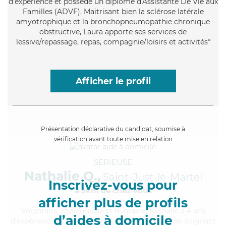
d'expérience et possède un diplôme d'Assistante De Vie aux
Familles (ADVF). Maitrisant bien la sclérose latérale
amyotrophique et la bronchopneumopathie chronique
obstructive, Laura apporte ses services de
lessive/repassage, repas, compagnie/loisirs et activités*
Afficher le profil
Présentation déclarative du candidat, soumise à
vérification avant toute mise en relation
SÉRIEUSE
Nathalie Q.,
Saint-Just-le-Martel
Inscrivez-vous pour
à 5km de chez Vous
afficher plus de profils
Volontaire
, chaleureuse et humaine, Nathalie a 4 ans
d’aides à domicile
d'expérience et possède un diplôme d'Etat d'aide-soignant