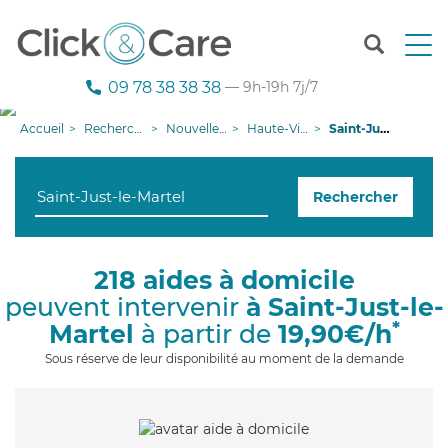
T
o
g
09 78 38 38 38
— 9h-19h 7j/7
g
l
Accueil
Recherche aide à domicile
Nouvelle-Aquitaine
Haute-Vienne
Saint-Just-le-Martel
e
n
a
Rechercher
v
i
g
a
218 aides à domicile
t
peuvent intervenir
à Saint-Just-le-
i
o
*
Martel
à partir de
19,90€/h
n
Sous réserve de leur disponibilité au moment de la demande