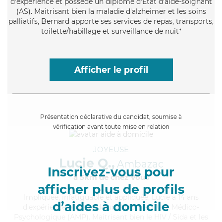
d'expérience et possède un diplôme d'Etat d'aide-soignant
(AS). Maitrisant bien la maladie d'alzheimer et les soins
palliatifs, Bernard apporte ses services de repas, transports,
toilette/habillage et surveillance de nuit*
Afficher le profil
Présentation déclarative du candidat, soumise à
vérification avant toute mise en relation
JOYEUSE
Lucie Q.,
Ambazac
Inscrivez-vous pour
à 5km de chez Vous
afficher plus de profils
Impliquée
, infatiguable et appliquée, Lucie a 14 ans
d’aides à domicile
d'expérience et possède un diplôme d'Aide Médico-
Psychologique (AMP). Maitrisant bien le HIV / Sida et les