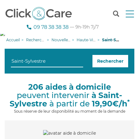
T
o
g
09 78 38 38 38
— 9h-19h 7j/7
g
l
Accueil
Recherche aide à domicile
Nouvelle-Aquitaine
Haute-Vienne
Saint-Sylvestre
e
n
a
Rechercher
v
i
g
a
206 aides à domicile
t
peuvent intervenir
à Saint-
i
o
*
Sylvestre
à partir de
19,90€/h
n
Sous réserve de leur disponibilité au moment de la demande