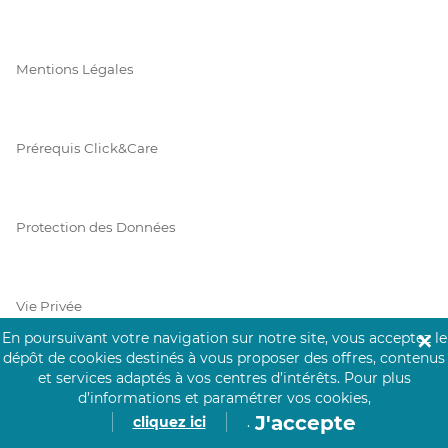
Mentions Légales
Prérequis Click&Care
Protection des Données
Vie Privée
En poursuivant votre navigation sur notre site, vous acceptez le
✕
dépôt de cookies destinés à vous proposer des offres, contenus
et services adaptés à vos centres d’intérêts.
Pour plus
PAIEMENT SÉCURISÉ
d’informations et paramétrer vos cookies,
J'accepte
cliquez ici
.
La collecte de vos informations de carte bancaire est cryptée