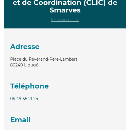
et de Coordination (CLIC) de
Smarves
En Savoir Plus
Adresse
Place du Révérand-Père-Lambert
86240
Ligugé
Téléphone
05 49 55 21 24
Email