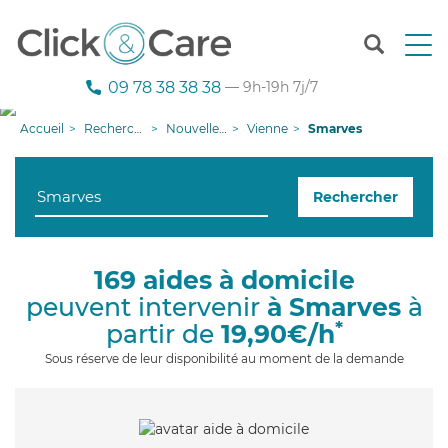
T
o
g
09 78 38 38 38
— 9h-19h 7j/7
g
l
Accueil
Recherche aide à domicile
Nouvelle-Aquitaine
Vienne
Smarves
e
n
a
Rechercher
v
i
g
a
169 aides à domicile
t
peuvent intervenir
à Smarves
à
i
o
*
partir de
19,90€/h
n
Sous réserve de leur disponibilité au moment de la demande