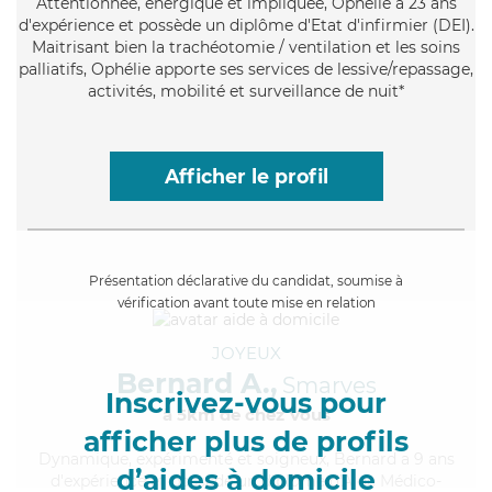
Attentionnée
, énergique et impliquée, Ophélie a 23 ans
d'expérience et possède un diplôme d'Etat d'infirmier (DEI).
Maitrisant bien la trachéotomie / ventilation et les soins
palliatifs, Ophélie apporte ses services de lessive/repassage,
activités, mobilité et surveillance de nuit*
Afficher le profil
Présentation déclarative du candidat, soumise à
vérification avant toute mise en relation
JOYEUX
Bernard A.,
Smarves
Inscrivez-vous pour
à 5km de chez Vous
afficher plus de profils
Dynamique
, expérimenté et soigneux, Bernard a 9 ans
d’aides à domicile
d'expérience et possède un diplôme d'Aide Médico-