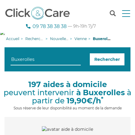
T
o
g
09 78 38 38 38
— 9h-19h 7j/7
g
l
Accueil
Recherche aide à domicile
Nouvelle-Aquitaine
Vienne
Buxerolles
e
n
a
Rechercher
v
i
g
a
197 aides à domicile
t
peuvent intervenir
à Buxerolles
à
i
o
*
partir de
19,90€/h
n
Sous réserve de leur disponibilité au moment de la demande