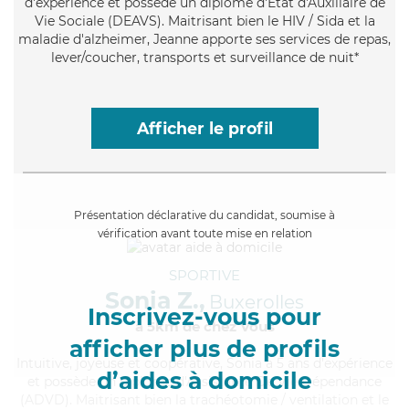
d'expérience et possède un diplôme d'État d'Auxiliaire de
Vie Sociale (DEAVS). Maitrisant bien le HIV / Sida et la
maladie d'alzheimer, Jeanne apporte ses services de repas,
lever/coucher, transports et surveillance de nuit*
Afficher le profil
Présentation déclarative du candidat, soumise à
vérification avant toute mise en relation
SPORTIVE
Sonia Z.,
Buxerolles
Inscrivez-vous pour
à 5km de chez Vous
afficher plus de profils
Intuitive
, joyeuse et coopérative, Sonia a 5 ans d'expérience
d’aides à domicile
et possède un diplôme d'Assistante De Vie Dépendance
(ADVD). Maitrisant bien la trachéotomie / ventilation et le