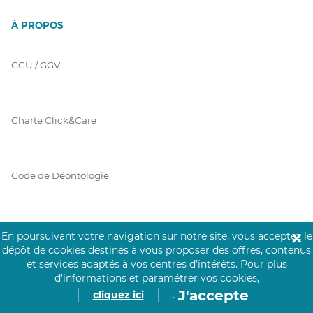
À PROPOS
CGU / GGV
Charte Click&Care
Code de Déontologie
Mentions Légales
En poursuivant votre navigation sur notre site, vous acceptez le
✕
dépôt de cookies destinés à vous proposer des offres, contenus
et services adaptés à vos centres d’intérêts.
Pour plus
d’informations et paramétrer vos cookies,
Prérequis Click&Care
J'accepte
cliquez ici
.