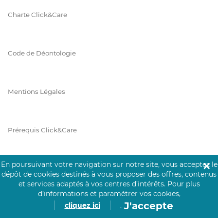
Charte Click&Care
Code de Déontologie
Mentions Légales
Prérequis Click&Care
En poursuivant votre navigation sur notre site, vous acceptez le
✕
Protection des Données
dépôt de cookies destinés à vous proposer des offres, contenus
et services adaptés à vos centres d’intérêts.
Pour plus
d’informations et paramétrer vos cookies,
J'accepte
cliquez ici
.
Vie Privée