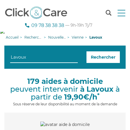
T
o
g
09 78 38 38 38
— 9h-19h 7j/7
g
l
Accueil
Recherche aide à domicile
Nouvelle-Aquitaine
Vienne
Lavoux
e
n
a
Rechercher
v
i
g
a
179 aides à domicile
t
peuvent intervenir
à Lavoux
à
i
o
*
partir de
19,90€/h
n
Sous réserve de leur disponibilité au moment de la demande