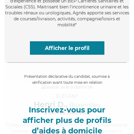
d'expérience et possède un BEP Carrières Sanitaires et
Sociales (CSS). Maitrisant bien l'incontinence urinaire et les
troubles rénaux ou urologiques, Agnès apporte ses services
de courses/livraison, activités, compagnie/loisirs et
mobilité*
Afficher le profil
Présentation déclarative du candidat, soumise à
vérification avant toute mise en relation
ÉLÉGANT
Henri D.,
Buxerolles
Inscrivez-vous pour
à 5km de chez Vous
afficher plus de profils
Chaleureux
, dévoué et fiable, Henri a 11 ans d'expérience et
d’aides à domicile
possède un diplôme d'Assistante De Vie Dépendance