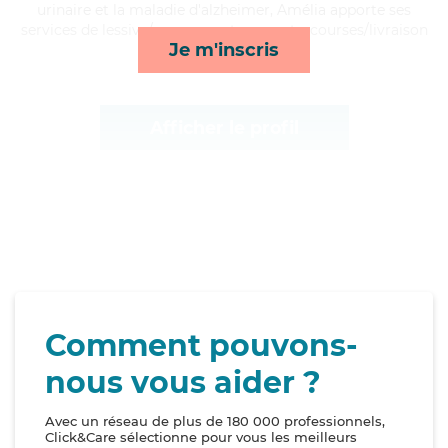
urinaire et la maladie d'alzheimer, Amélia apporte ses
services de lessive/repassage, transports, courses/livraison
Je m'inscris
et activités*
Afficher le profil
Comment pouvons-
nous vous aider ?
Avec un réseau de plus de 180 000 professionnels,
Click&Care sélectionne pour vous les meilleurs