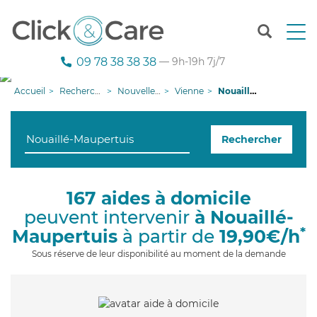
T
o
g
09 78 38 38 38
— 9h-19h 7j/7
g
l
Accueil
Recherche aide à domicile
Nouvelle-Aquitaine
Vienne
Nouaillé-Maupertuis
e
n
a
Rechercher
v
i
g
a
167 aides à domicile
t
peuvent intervenir
à Nouaillé-
i
o
*
Maupertuis
à partir de
19,90€/h
n
Sous réserve de leur disponibilité au moment de la demande