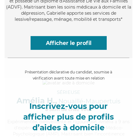
et possède un diplôme d'Assistante De Vie aux Familles
(ADVF). Maitrisant bien les soins médicaux à domicile et la
dépression, Gabrielle apporte ses services de
lessive/repassage, ménage, mobilité et transports*
Afficher le profil
Présentation déclarative du candidat, soumise à
vérification avant toute mise en relation
SÉRIEUSE
Amélia H.,
Nouaillé-Maupertuis
Inscrivez-vous pour
à 5km de chez Vous
afficher plus de profils
Expérimentée
, bienveillante et rigoureuse, Amélia a 9 ans
d’aides à domicile
d'expérience et possède un diplôme d'Aide Médico-
Psychologique (AMP). Maitrisant bien l'incontinence