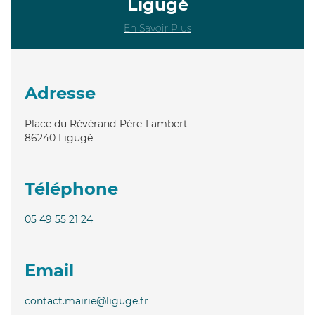
Ligugé
En Savoir Plus
Adresse
Place du Révérand-Père-Lambert
86240
Ligugé
Téléphone
05 49 55 21 24
Email
contact.mairie@liguge.fr