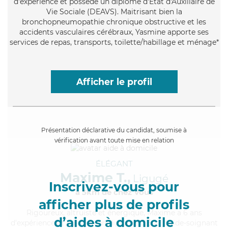
d'expérience et possède un diplôme d'État d'Auxiliaire de
Vie Sociale (DEAVS). Maitrisant bien la
bronchopneumopathie chronique obstructive et les
accidents vasculaires cérébraux, Yasmine apporte ses
services de repas, transports, toilette/habillage et ménage*
Afficher le profil
Présentation déclarative du candidat, soumise à
vérification avant toute mise en relation
ÉLÉGANT
Maxime T.,
Ligugé
Inscrivez-vous pour
à 5km de chez Vous
afficher plus de profils
Rigoureux
, altruiste et énergique, Maxime a 6 ans
d’aides à domicile
d'expérience et possède un diplôme d'Etat d'aide-soignant