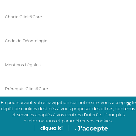
Charte Click&Care
Code de Déontologie
Mentions Légales
Prérequis Click&Care
En poursuivant votre navigation sur notre site, vous acceptez le
✕
dépôt de cookies destinés à vous proposer des offres, contenus
Protection des Données
et services adaptés à vos centres d’intérêts.
Pour plus
d’informations et paramétrer vos cookies,
J'accepte
cliquez ici
.