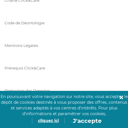
Charte Click&Care
Code de Déontologie
Mentions Légales
Prérequis Click&Care
Protection des Données
En poursuivant votre navigation sur notre site, vous acceptez le
✕
dépôt de cookies destinés à vous proposer des offres, contenus
et services adaptés à vos centres d’intérêts.
Pour plus
Vie Privée
d’informations et paramétrer vos cookies,
J'accepte
cliquez ici
.