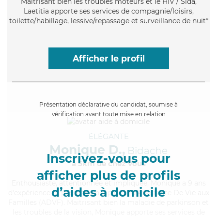
Maitrisant bien les troubles moteurs et le HIV / Sida,
Laetitia apporte ses services de compagnie/loisirs,
toilette/habillage, lessive/repassage et surveillance de nuit*
Afficher le profil
Présentation déclarative du candidat, soumise à
vérification avant toute mise en relation
ÉLÉGANTE
Monique D.,
Bidache
Inscrivez-vous pour
à 5km de chez Vous
afficher plus de profils
Enthousiaste
, attentionnée et impliquée, Monique a 9 ans
d’aides à domicile
d'expérience et possède un diplôme d'Assistante De Vie aux
Familles (ADVF). Maitrisant bien la maladie de parkinson et
les troubles de la vision, Monique apporte ses services de