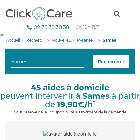
T
o
g
09 78 38 38 38
— 9h-19h 7j/7
g
l
Accueil
Recherche aide à domicile
Nouvelle-Aquitaine
Pyrénées-Atlantiques
Sames
e
n
a
Rechercher
v
i
g
a
45 aides à domicile
t
peuvent intervenir
à Sames
à partir
i
o
*
de
19,90€/h
n
Sous réserve de leur disponibilité au moment de la demande