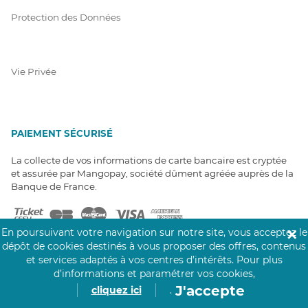
Protection des Données
Vie Privée
PAIEMENT SÉCURISÉ
La collecte de vos informations de carte bancaire est cryptée
et assurée par Mangopay, société dûment agréée auprès de la
Banque de France.
En poursuivant votre navigation sur notre site, vous acceptez le
✕
dépôt de cookies destinés à vous proposer des offres, contenus
et services adaptés à vos centres d’intérêts.
Pour plus
d’informations et paramétrer vos cookies,
J'accepte
NOS PARTENAIRES
cliquez ici
.
Click&Care est soutenu par les Groupes