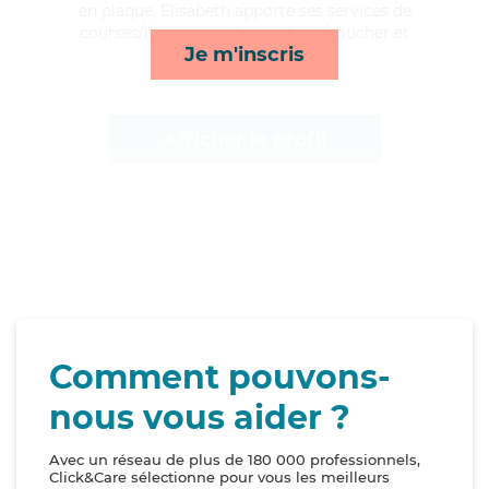
en plaque, Elisabeth apporte ses services de
courses/livraison, ménage, lever/coucher et
Je m'inscris
compagnie/loisirs*
Afficher le profil
Comment pouvons-
nous vous aider ?
Avec un réseau de plus de 180 000 professionnels,
Click&Care sélectionne pour vous les meilleurs