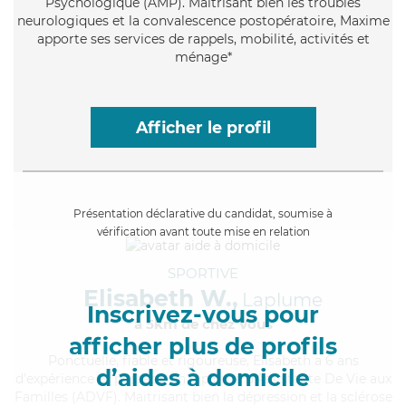
Psychologique (AMP). Maitrisant bien les troubles
neurologiques et la convalescence postopératoire, Maxime
apporte ses services de rappels, mobilité, activités et
ménage*
Afficher le profil
Présentation déclarative du candidat, soumise à
vérification avant toute mise en relation
SPORTIVE
Elisabeth W.,
Laplume
Inscrivez-vous pour
à 5km de chez Vous
afficher plus de profils
Ponctuelle
, fiable et rigoureuse, Elisabeth a 6 ans
d’aides à domicile
d'expérience et possède un diplôme d'Assistante De Vie aux
Familles (ADVF). Maitrisant bien la dépression et la sclérose