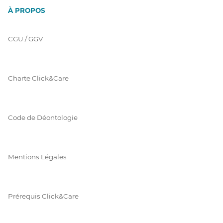
À PROPOS
CGU / GGV
Charte Click&Care
Code de Déontologie
Mentions Légales
Prérequis Click&Care