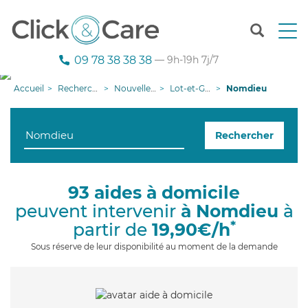
T
o
g
09 78 38 38 38
— 9h-19h 7j/7
g
l
Accueil
Recherche aide à domicile
Nouvelle-Aquitaine
Lot-et-Garonne
Nomdieu
e
n
a
Rechercher
v
i
g
a
93 aides à domicile
t
peuvent intervenir
à Nomdieu
à
i
o
*
partir de
19,90€/h
n
Sous réserve de leur disponibilité au moment de la demande