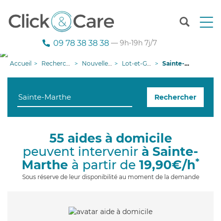
T
o
g
09 78 38 38 38
— 9h-19h 7j/7
g
l
Accueil
Recherche aide à domicile
Nouvelle-Aquitaine
Lot-et-Garonne
Sainte-Marthe
e
n
a
Rechercher
v
i
g
a
55 aides à domicile
t
peuvent intervenir
à Sainte-
i
o
*
Marthe
à partir de
19,90€/h
n
Sous réserve de leur disponibilité au moment de la demande