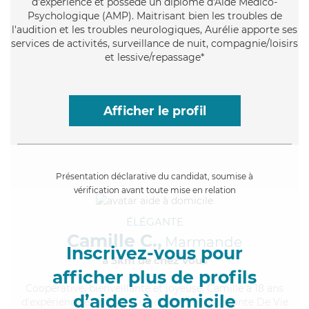
d'expérience et possède un diplôme d'Aide Médico-
Psychologique (AMP). Maitrisant bien les troubles de
l'audition et les troubles neurologiques, Aurélie apporte ses
services de activités, surveillance de nuit, compagnie/loisirs
et lessive/repassage*
Afficher le profil
Présentation déclarative du candidat, soumise à
vérification avant toute mise en relation
ÉLÉGANTE
Camille C.,
Marmande
Inscrivez-vous pour
à 5km de chez Vous
afficher plus de profils
Coopérative
, bienveillante et joyeuse, Camille a 18 ans
d’aides à domicile
d'expérience et possède un diplôme d'Assistante De Vie