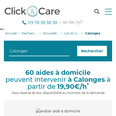
T
o
g
09 78 38 38 38
— 9h-19h 7j/7
g
l
Accueil
Recherche aide à domicile
Nouvelle-Aquitaine
Lot-et-Garonne
Calonges
e
n
a
Rechercher
v
i
g
a
60 aides à domicile
t
peuvent intervenir
à Calonges
à
i
o
*
partir de
19,90€/h
n
Sous réserve de leur disponibilité au moment de la demande