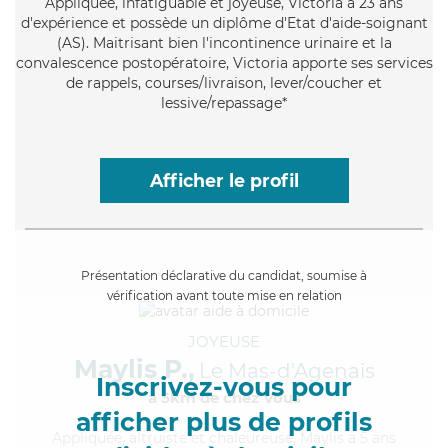
Appliquée
, infatiguable et joyeuse, Victoria a 23 ans
d'expérience et possède un diplôme d'Etat d'aide-soignant
(AS). Maitrisant bien l'incontinence urinaire et la
convalescence postopératoire, Victoria apporte ses services
de rappels, courses/livraison, lever/coucher et
lessive/repassage*
Afficher le profil
Présentation déclarative du candidat, soumise à
vérification avant toute mise en relation
JOYEUSE
Maylis P.,
Le Mas-d'Agenais
Inscrivez-vous pour
à 5km de chez Vous
afficher plus de profils
Appliquée
, altruiste et chaleureuse, Maylis a 5 ans