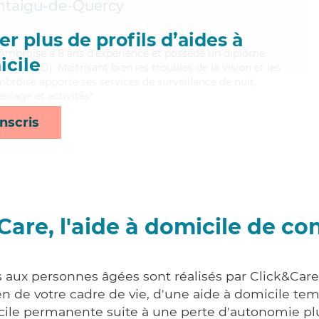
taigu-de-Quercy
r plus de profils d’aides à
le, Ambroise a 8 ans d'expérience et possède un diplôme
cile
 (ADVD). Maitrisant bien les troubles de la vision et les
broise apporte ses services de surveillance de nuit,
assage et activités*
nscris
Care, l'aide à domicile de co
s aux personnes âgées sont réalisés par Click&Care
 de votre cadre de vie, d'une aide à domicile tem
cile permanente suite à une perte d'autonomie pl