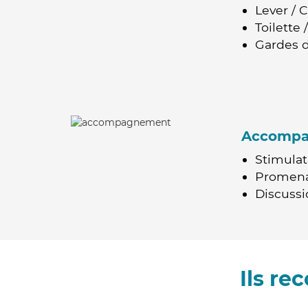
Lever / 
Toilette
Gardes d
Accomp
Stimulat
Promen
Discussio
Ils r