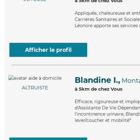
à 5km de chez Vous
Appliquée
, chaleureuse et en
Carrières Sanitaires et Sociale
Léonore apporte ses services d
Afficher le profil
Blandine I.,
Monta
ALTRUISTE
à 5km de chez Vous
Efficace
, rigoureuse et impli
d'Assistante De Vie Dépendanc
l'incontinence urinaire, Bland
lever/coucher et mobilité*