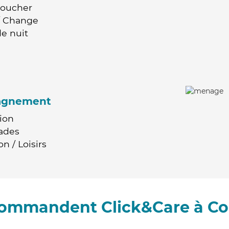
Coucher
 / Change
e nuit
agnement
ion
ades
n / Loisirs
ecommandent Click&Care à Co