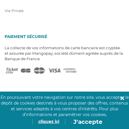
Vie Privée
PAIEMENT SÉCURISÉ
La collecte de vos informations de carte bancaire est cryptée
et assurée par Mangopay, société dûment agréée auprès de la
Banque de France.
En poursuivant votre navigation sur notre site, vous acceptez le
✕
NOS PARTENAIRES
dépôt de cookies destinés à vous proposer des offres, contenus
et services adaptés à vos centres d’intérêts.
Pour plus
Click&Care est soutenu par les Groupes
d’informations et paramétrer vos cookies,
Caisse des Dépôts et MAIF.
J'accepte
cliquez ici
.