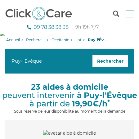
T
o
g
09 78 38 38 38
— 9h-19h 7j/7
g
l
Accueil
Recherche aide à domicile
Occitanie
Lot
Puy-l'Évêque
e
n
a
Rechercher
v
i
g
a
23 aides à domicile
t
peuvent intervenir
à Puy-l'Évêque
i
o
*
à partir de
19,90€/h
n
Sous réserve de leur disponibilité au moment de la demande