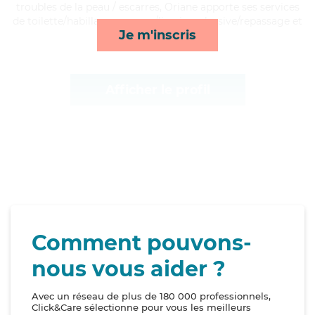
troubles de la peau / escarres, Oriane apporte ses services
de toilette/habillage, courses/livraison, lessive/repassage et
Je m'inscris
compagnie/loisirs*
Afficher le profil
Comment pouvons-
nous vous aider ?
Avec un réseau de plus de 180 000 professionnels,
Click&Care sélectionne pour vous les meilleurs