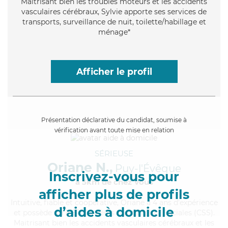
Maitrisant bien les troubles moteurs et les accidents
vasculaires cérébraux, Sylvie apporte ses services de
transports, surveillance de nuit, toilette/habillage et
ménage*
Afficher le profil
Présentation déclarative du candidat, soumise à
vérification avant toute mise en relation
SÉRIEUSE
Oriane N.,
Puy-l'Évêque
Inscrivez-vous pour
à 5km de chez Vous
afficher plus de profils
Intuitive
, fiable et coopérative, Oriane a 4 ans d'expérience
d’aides à domicile
et possède un BEP Carrières Sanitaires et Sociales (CSS).
Maitrisant bien les accidents vasculaires cérébraux et les