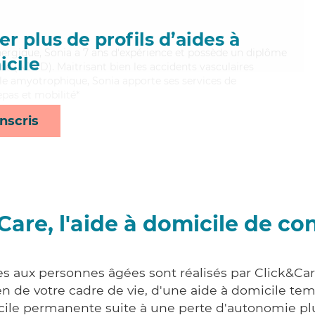
r plus de profils d’aides à
énergique, Sonia a 7 ans d'expérience et possède un diplôme
cile
e (ADVD). Maitrisant bien les accidents vasculaires
rale amyotrophique, Sonia apporte ses services de
pas et mobilité*
nscris
Care, l'aide à domicile de co
es aux personnes âgées sont réalisés par Click&Ca
 de votre cadre de vie, d'une aide à domicile tem
cile permanente suite à une perte d'autonomie pl