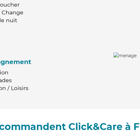
Coucher
 / Change
e nuit
agnement
ion
ades
n / Loisirs
recommandent Click&Care à 