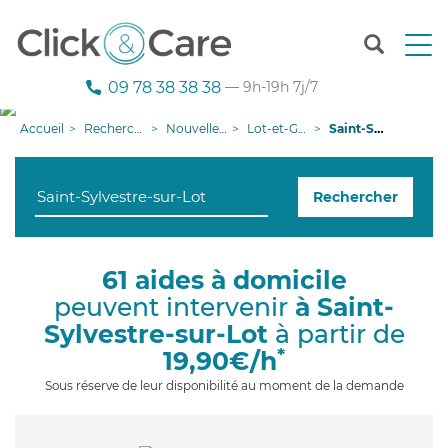
T
o
g
09 78 38 38 38
— 9h-19h 7j/7
g
l
Accueil
Recherche aide à domicile
Nouvelle-Aquitaine
Lot-et-Garonne
Saint-Sylvestre-sur-Lot
e
n
a
Rechercher
v
i
g
a
61 aides à domicile
t
peuvent intervenir
à Saint-
i
o
Sylvestre-sur-Lot
à partir de
n
*
19,90€/h
Sous réserve de leur disponibilité au moment de la demande