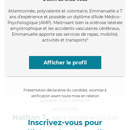
Attentionnée
, polyvalente et volontaire, Emmanuelle a 7
ans d'expérience et possède un diplôme d'Aide Médico-
Psychologique (AMP). Maitrisant bien la sclérose latérale
amyotrophique et les accidents vasculaires cérébraux,
Emmanuelle apporte ses services de repas, mobilité,
activités et transports*
Afficher le profil
Présentation déclarative du candidat, soumise à
vérification avant toute mise en relation
ALTRUISTE
Nathan T.,
Saint-Sylvestre-sur-Lot
Inscrivez-vous pour
à 5km de chez Vous