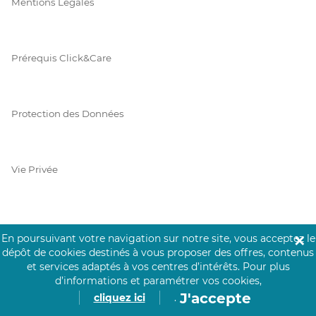
Mentions Légales
Prérequis Click&Care
Protection des Données
Vie Privée
PAIEMENT SÉCURISÉ
En poursuivant votre navigation sur notre site, vous acceptez le
✕
dépôt de cookies destinés à vous proposer des offres, contenus
La collecte de vos informations de carte bancaire est cryptée
et services adaptés à vos centres d’intérêts.
Pour plus
et assurée par Mangopay, société dûment agréée auprès de la
d’informations et paramétrer vos cookies,
Banque de France.
J'accepte
cliquez ici
.