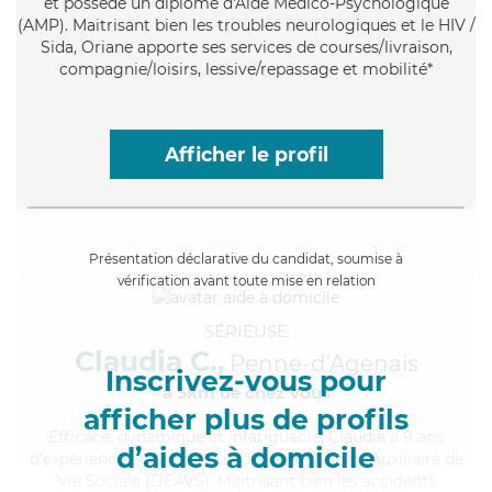
et possède un diplôme d'Aide Médico-Psychologique
(AMP). Maitrisant bien les troubles neurologiques et le HIV /
Sida, Oriane apporte ses services de courses/livraison,
compagnie/loisirs, lessive/repassage et mobilité*
Afficher le profil
Présentation déclarative du candidat, soumise à
vérification avant toute mise en relation
SÉRIEUSE
Claudia C.,
Penne-d'Agenais
Inscrivez-vous pour
à 5km de chez Vous
afficher plus de profils
Efficace
, dynamique et infatiguable, Claudia a 9 ans
d’aides à domicile
d'expérience et possède un diplôme d'État d'Auxiliaire de
Vie Sociale (DEAVS). Maitrisant bien les accidents