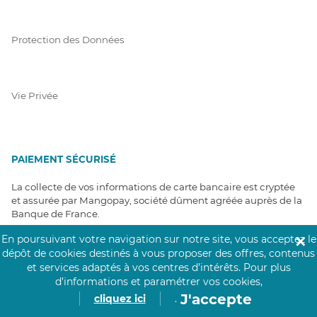
Protection des Données
Vie Privée
PAIEMENT SÉCURISÉ
La collecte de vos informations de carte bancaire est cryptée
et assurée par Mangopay, société dûment agréée auprès de la
Banque de France.
En poursuivant votre navigation sur notre site, vous acceptez le
✕
dépôt de cookies destinés à vous proposer des offres, contenus
et services adaptés à vos centres d’intérêts.
Pour plus
d’informations et paramétrer vos cookies,
J'accepte
cliquez ici
.