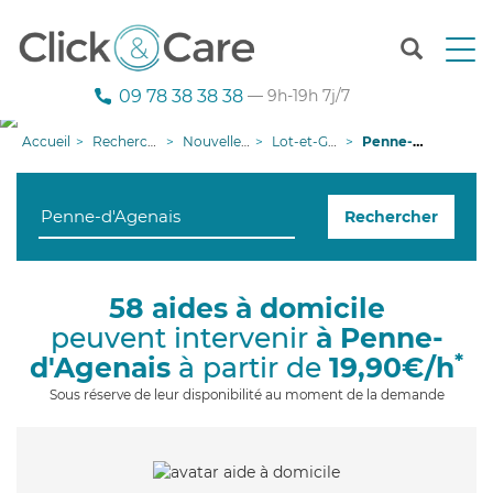
T
o
g
09 78 38 38 38
— 9h-19h 7j/7
g
l
Accueil
Recherche aide à domicile
Nouvelle-Aquitaine
Lot-et-Garonne
Penne-d'Agenais
e
n
a
Rechercher
v
i
g
a
58 aides à domicile
t
peuvent intervenir
à Penne-
i
o
*
d'Agenais
à partir de
19,90€/h
n
Sous réserve de leur disponibilité au moment de la demande