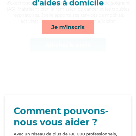
d’aides à domicile
d'expérience et possède un diplôme d'Etat d'aide-soignant
(AS). Maitrisant bien la rémission de cancer et les troubles
respiratoires, Joelle apporte ses services de mobilité,
activités, lever/coucher et compagnie/loisirs*
Je m'inscris
Afficher le profil
Comment pouvons-
nous vous aider ?
Avec un réseau de plus de 180 000 professionnels,