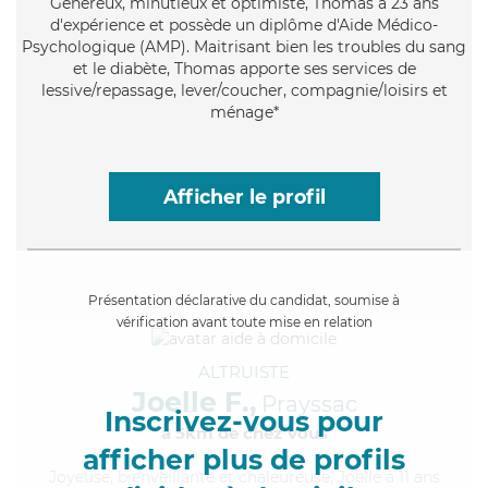
Généreux
, minutieux et optimiste, Thomas a 23 ans
d'expérience et possède un diplôme d'Aide Médico-
Psychologique (AMP). Maitrisant bien les troubles du sang
et le diabète, Thomas apporte ses services de
lessive/repassage, lever/coucher, compagnie/loisirs et
ménage*
Afficher le profil
Présentation déclarative du candidat, soumise à
vérification avant toute mise en relation
ALTRUISTE
Joelle F.,
Prayssac
Inscrivez-vous pour
à 5km de chez Vous
afficher plus de profils
Joyeuse
, bienveillante et chaleureuse, Joelle a 11 ans