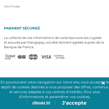
Vie Privée
PAIEMENT SÉCURISÉ
La collecte de vos informations de carte bancaire est cryptée
et assurée par Mangopay, société dûment agréée auprès de la
Banque de France.
En poursuivant votre navigation sur notre site, vous acceptez le
✕
NOS PARTENAIRES
dépôt de cookies destinés à vous proposer des offres, contenus
Click&Care est soutenu par les Groupes
et services adaptés à vos centres d’intérêts.
Pour plus
Caisse des Dépôts et MAIF.
d’informations et paramétrer vos cookies,
J'accepte
cliquez ici
.