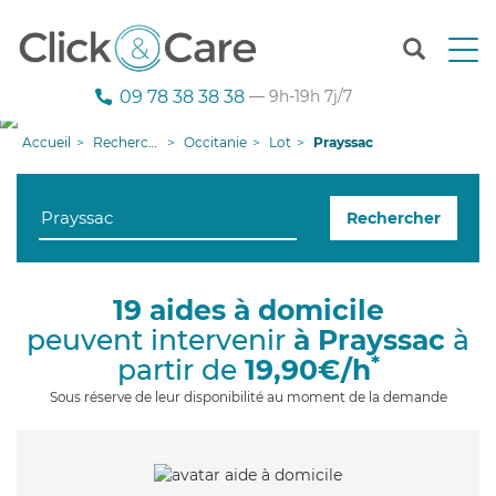
T
o
g
09 78 38 38 38
— 9h-19h 7j/7
g
l
Accueil
Recherche aide à domicile
Occitanie
Lot
Prayssac
e
n
a
Rechercher
v
i
g
a
19 aides à domicile
t
peuvent intervenir
à Prayssac
à
i
o
*
partir de
19,90€/h
n
Sous réserve de leur disponibilité au moment de la demande