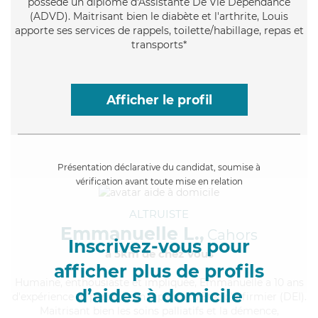
possède un diplôme d'Assistante De Vie Dépendance
(ADVD). Maitrisant bien le diabète et l'arthrite, Louis
apporte ses services de rappels, toilette/habillage, repas et
transports*
Afficher le profil
Présentation déclarative du candidat, soumise à
vérification avant toute mise en relation
ALTRUISTE
Emmanuelle L.,
Cahors
Inscrivez-vous pour
à 5km de chez Vous
afficher plus de profils
Humaine
, enthousiaste et impliquée, Emmanuelle a 10 ans
d’aides à domicile
d'expérience et possède un diplôme d'Etat d'infirmier (DEI).
Maitrisant bien les soins palliatifs et la démence,