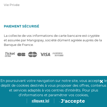
Vie Privée
PAIEMENT SÉCURISÉ
La collecte de vos informations de carte bancaire est cryptée
et assurée par Mangopay, société dûment agréée auprès de la
Banque de France.
NOS PARTENAIRES
En poursuivant votre navigation sur notre site, vous acceptez le
✕
dépôt de cookies destinés à vous proposer des offres, contenus
Click&Care est soutenu par les Groupes
et services adaptés à vos centres d’intérêts.
Pour plus
Caisse des Dépôts et MAIF.
d’informations et paramétrer vos cookies,
J'accepte
cliquez ici
.