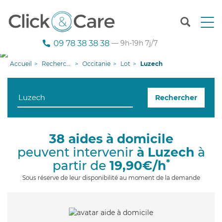
T
o
g
09 78 38 38 38
— 9h-19h 7j/7
g
l
Accueil
Recherche aide à domicile
Occitanie
Lot
Luzech
e
n
a
Rechercher
v
i
g
a
38 aides à domicile
t
peuvent intervenir
à Luzech
à
i
o
*
partir de
19,90€/h
n
Sous réserve de leur disponibilité au moment de la demande