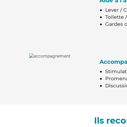
Aide à l
Lever / 
Toilette
Gardes d
Accomp
Stimulat
Promen
Discussio
Ils rec