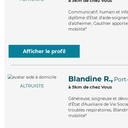
à 5km de chez Vous
Communicatif
, humain et inf
diplôme d'Etat d'aide-soignant
d'alzheimer, Gauthier apporte 
mobilité*
Afficher le profil
Blandine R.,
Port
ALTRUISTE
à 5km de chez Vous
Généreuse
, soigneuse et dév
d'État d'Auxiliaire de Vie Soci
troubles respiratoires, Blandi
mobilité*