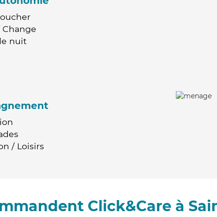
'autonomie
Coucher
 / Change
e nuit
agnement
ion
ades
n / Loisirs
ommandent Click&Care à Sai