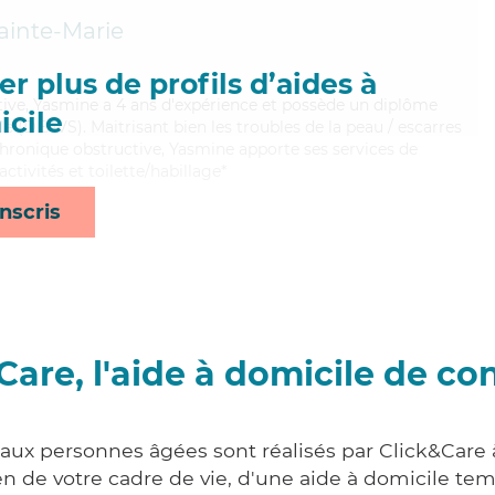
ainte-Marie
r plus de profils d’aides à
tive, Yasmine a 4 ans d'expérience et possède un diplôme
cile
ale (DEAVS). Maitrisant bien les troubles de la peau / escarres
ronique obstructive, Yasmine apporte ses services de
ctivités et toilette/habillage*
nscris
Care, l'aide à domicile de co
 aux personnes âgées sont réalisés par Click&Care à
 de votre cadre de vie, d'une aide à domicile tem