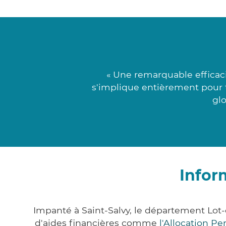
« Une remarquable efficac
s'implique entièrement pour t
glo
Infor
Impanté à Saint-Salvy, le département Lo
d'aides financières comme
l'Allocation P