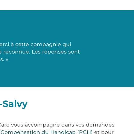
erci à cette compagnie qui
ie reconnue. Les réponses sont
s. »
-Salvy
ck&Care vous accompagne dans vos demandes
e Compensation du Handicap (PCH)
et pour