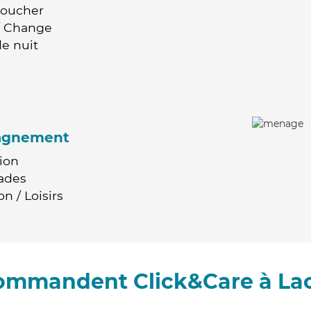
Coucher
 / Change
e nuit
agnement
ion
ades
n / Loisirs
commandent Click&Care à L