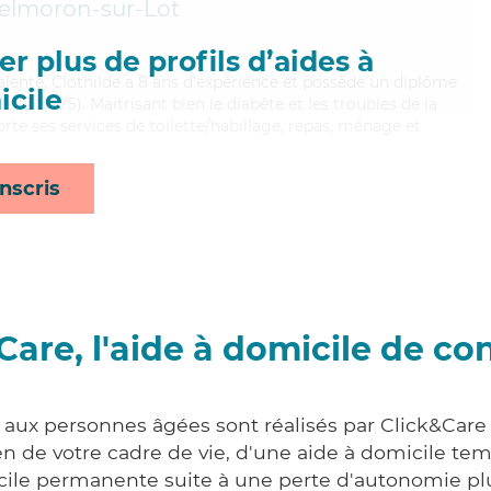
elmoron-sur-Lot
r plus de profils d’aides à
alente, Clothilde a 8 ans d'expérience et possède un diplôme
cile
ale (DEAVS). Maitrisant bien le diabète et les troubles de la
orte ses services de toilette/habillage, repas, ménage et
nscris
Care, l'aide à domicile de co
s aux personnes âgées sont réalisés par Click&Care
 de votre cadre de vie, d'une aide à domicile tem
cile permanente suite à une perte d'autonomie pl