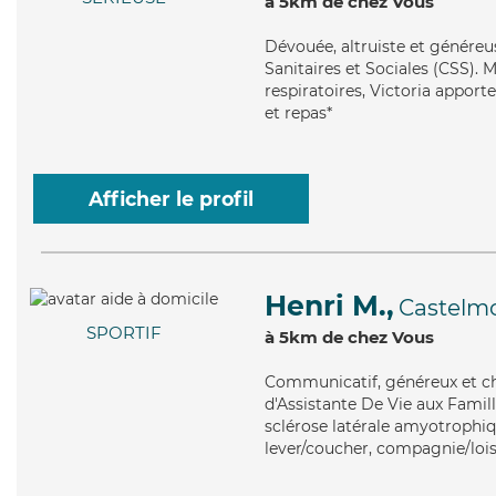
à 5km de chez Vous
Dévouée
, altruiste et génére
Sanitaires et Sociales (CSS). M
respiratoires, Victoria apport
et repas*
Afficher le profil
Henri M.,
Castelm
SPORTIF
à 5km de chez Vous
Communicatif
, généreux et c
d'Assistante De Vie aux Famill
sclérose latérale amyotrophiq
lever/coucher, compagnie/loisi