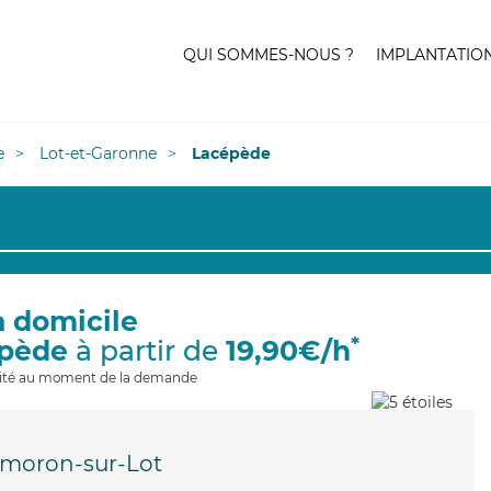
QUI SOMMES-NOUS ?
IMPLANTATIO
e
Lot-et-Garonne
Lacépède
à domicile
*
épède
à partir de
19,90€/h
ilité au moment de la demande
lmoron-sur-Lot