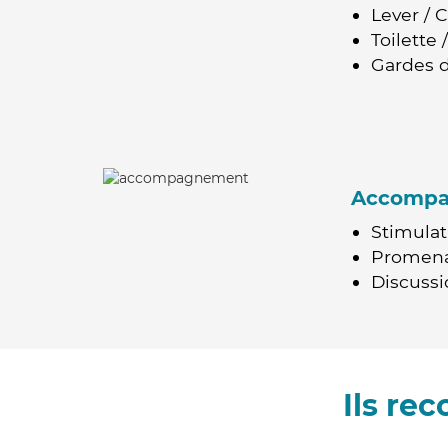
Lever / 
Toilette
Gardes d
Accomp
Stimulat
Promen
Discussio
Ils re