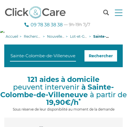
T
o
g
09 78 38 38 38
— 9h-19h 7j/7
g
l
Accueil
Recherche aide à domicile
Nouvelle-Aquitaine
Lot-et-Garonne
Sainte-Colombe-de-Villeneuve
e
n
a
Rechercher
v
i
g
a
121 aides à domicile
t
peuvent intervenir
à Sainte-
i
o
Colombe-de-Villeneuve
à partir de
n
*
19,90€/h
Sous réserve de leur disponibilité au moment de la demande