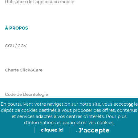
Utilisation de l'application mobile
À PROPOS
CGU / GGV
Charte Click&Care
Code de Déontologie
En poursuivant votre navigation sur notre site, vous acceptez le
✕
dépôt de cookies destinés à vous proposer des offres, contenus
et services adaptés à vos centres d’intérêts.
Pour plus
Mentions Légales
d’informations et paramétrer vos cookies,
J'accepte
cliquez ici
.