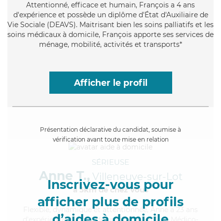
Attentionné
, efficace et humain, François a 4 ans
d'expérience et possède un diplôme d'État d'Auxiliaire de
Vie Sociale (DEAVS). Maitrisant bien les soins palliatifs et les
soins médicaux à domicile, François apporte ses services de
ménage, mobilité, activités et transports*
Afficher le profil
Présentation déclarative du candidat, soumise à
vérification avant toute mise en relation
SÉRIEUSE
Anne T.,
Villeneuve-sur-Lot
Inscrivez-vous pour
à 5km de chez Vous
afficher plus de profils
Flexible
, dynamique et attentionnée, Anne a 23 ans
d’aides à domicile
d'expérience et possède un diplôme d'Aide Médico-