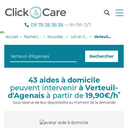
T
o
g
09 78 38 38 38
— 9h-19h 7j/7
g
l
Accueil
Recherche aide à domicile
Nouvelle-Aquitaine
Lot-et-Garonne
Verteuil-d'Agenais
e
n
a
Rechercher
v
i
g
a
43 aides à domicile
t
peuvent intervenir
à Verteuil-
i
o
*
d'Agenais
à partir de
19,90€/h
n
Sous réserve de leur disponibilité au moment de la demande