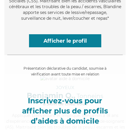
Sociales (CSS). Maitrisant bien les accidents vasculaires
cérébraux et les troubles de la peau / escarres, Blandine
apporte ses services de lessive/repassage,
surveillance de nuit, lever/coucher et repas*
Afficher le profil
Présentation déclarative du candidat, soumise à
vérification avant toute mise en relation
JOYEUX
Benjamin Q.,
Tonneins
Inscrivez-vous pour
à 5km de chez Vous
afficher plus de profils
Appliqué
, bienveillant et impliqué, Benjamin a 18 ans
d’aides à domicile
d'expérience et possède un diplôme d'Etat d'aide-soignant
(AS). Maitrisant bien les troubles de la peau / escarres et les