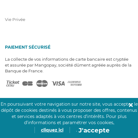
Vie Privée
PAIEMENT SÉCURISÉ
La collecte de vos informations de carte bancaire est cryptée
et assurée par Mangopay, société dûment agréée auprès de la
Banque de France.
En poursuivant votre navigation sur notre site, vous acceptez le
✕
dépôt de cookies destinés à vous proposer des offres, contenus
et services adaptés à vos centres d’intérêts.
Pour plus
NOS PARTENAIRES
d’informations et paramétrer vos cookies,
Click&Care est soutenu par les Groupes
J'accepte
cliquez ici
.
Caisse des Dépôts et MAIF.