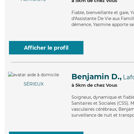
à 5km de chez Vous
Fiable
, bienveillante et gaie,
d'Assistante De Vie aux Famill
démence, Yasmine apporte ses s
Afficher le profil
Benjamin D.,
Laf
SÉRIEUX
à 5km de chez Vous
Soigneux
, dynamique et fiabl
Sanitaires et Sociales (CSS). 
vasculaires cérébraux, Benjam
surveillance de nuit et transp