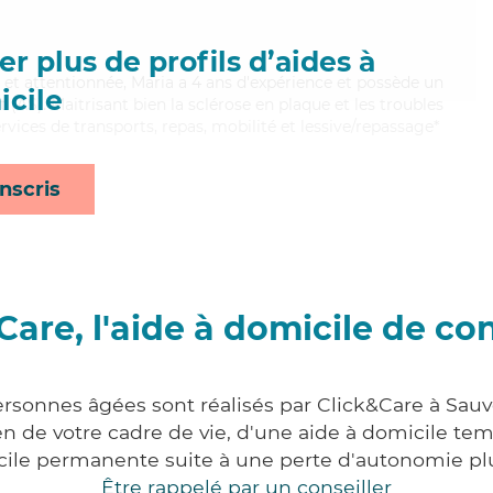
r plus de profils d’aides à
et attentionnée, Maria a 4 ans d'expérience et possède un
cile
 (AS). Maitrisant bien la sclérose en plaque et les troubles
vices de transports, repas, mobilité et lessive/repassage*
nscris
Care, l'aide à domicile de co
ersonnes âgées sont réalisés par Click&Care à Sauv
 de votre cadre de vie, d'une aide à domicile tem
cile permanente suite à une perte d'autonomie pl
Être rappelé par un conseiller