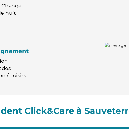
 / Change
e nuit
agnement
ion
ades
n / Loisirs
dent Click&Care à Sauveterr