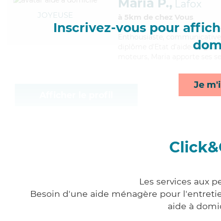
Maria P.,
Lafox
JOYEUSE
à 5km de chez Vous
Inscrivez-vous pour affiche
Enthousiaste
, communicative 
domi
diplôme d'Etat d'aide-soignant
moteurs, Maria apporte ses ser
Je m'i
Afficher le profil
Click&
Les services aux p
Besoin d'une aide ménagère pour l'entretien
aide à domi