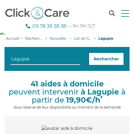
T
o
g
09 78 38 38 38
— 9h-19h 7j/7
g
l
Accueil
Recherche aide à domicile
Nouvelle-Aquitaine
Lot-et-Garonne
Lagupie
e
n
a
Rechercher
v
i
g
a
41 aides à domicile
t
peuvent intervenir
à Lagupie
à
i
o
*
partir de
19,90€/h
n
Sous réserve de leur disponibilité au moment de la demande