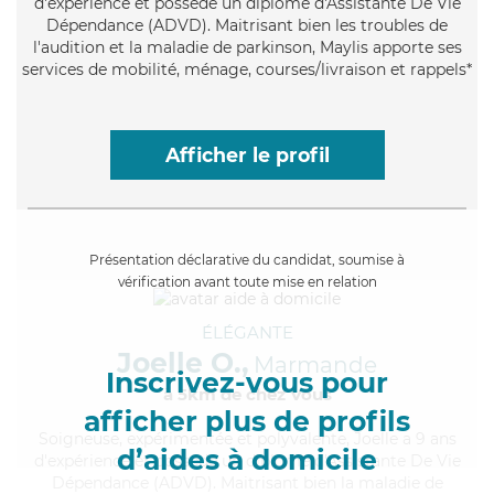
d'expérience et possède un diplôme d'Assistante De Vie
Dépendance (ADVD). Maitrisant bien les troubles de
l'audition et la maladie de parkinson, Maylis apporte ses
services de mobilité, ménage, courses/livraison et rappels*
Afficher le profil
Présentation déclarative du candidat, soumise à
vérification avant toute mise en relation
ÉLÉGANTE
Joelle O.,
Marmande
Inscrivez-vous pour
à 5km de chez Vous
afficher plus de profils
Soigneuse
, expérimentée et polyvalente, Joelle a 9 ans
d’aides à domicile
d'expérience et possède un diplôme d'Assistante De Vie
Dépendance (ADVD). Maitrisant bien la maladie de