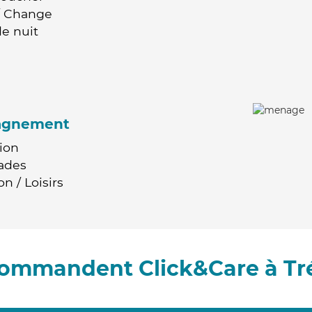
 / Change
e nuit
agnement
ion
ades
n / Loisirs
ecommandent Click&Care à T