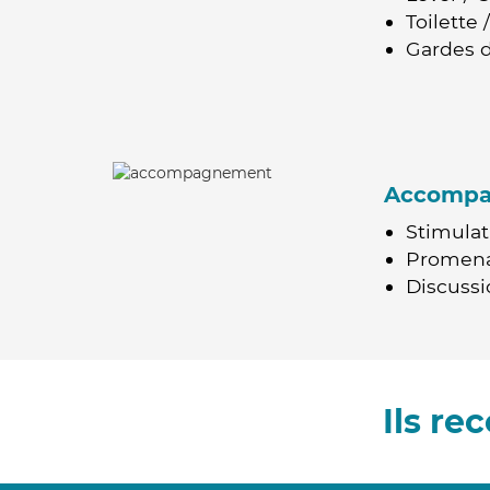
Toilette
Gardes d
Accomp
Stimulat
Promen
Discussio
Ils r