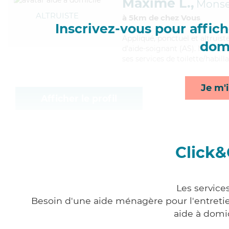
Maxime L.,
Monse
ALTRUISTE
à 5km de chez Vous
Inscrivez-vous pour affiche
Appliqué
, ponctuel et altruis
domi
d'aide-soignant (AS). Maitris
ses services de toilette/habill
Je m'i
Afficher le profil
Click&
Les service
Besoin d'une aide ménagère pour l'entretien
aide à domi