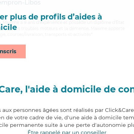
mpron-Libos
r plus de profils d’aides à
te, Maxime a 9 ans d'expérience et possède un diplôme d'Etat
cile
ant bien les troubles moteurs et la démence, Maxime apporte
age, courses/livraison, transports et activités*
nscris
Care, l'aide à domicile de co
s aux personnes âgées sont réalisés par Click&Car
 de votre cadre de vie, d'une aide à domicile tem
cile permanente suite à une perte d'autonomie pl
Être rappelé par un conseiller