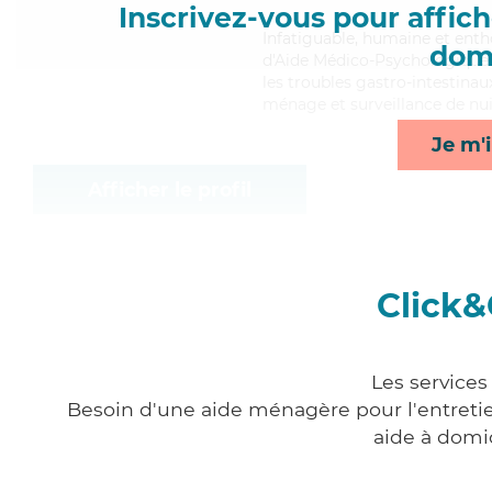
Inscrivez-vous pour affiche
Infatiguable
, humaine et enth
domi
d'Aide Médico-Psychologique (
les troubles gastro-intestinau
ménage et surveillance de nui
Je m'i
Afficher le profil
Click&
Les services
Besoin d'une aide ménagère pour l'entretien
aide à domi