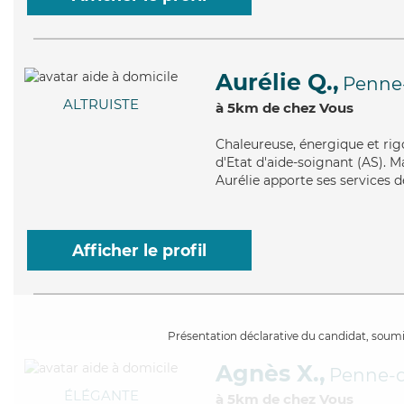
Aurélie Q.,
Penne
ALTRUISTE
à 5km de chez Vous
Chaleureuse
, énergique et ri
d'Etat d'aide-soignant (AS). Ma
Aurélie apporte ses services de
Afficher le profil
Présentation déclarative du candidat, soumis
Agnès X.,
Penne-d
ÉLÉGANTE
à 5km de chez Vous