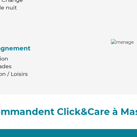
e nuit
agnement
ion
ades
n / Loisirs
commandent Click&Care à Ma