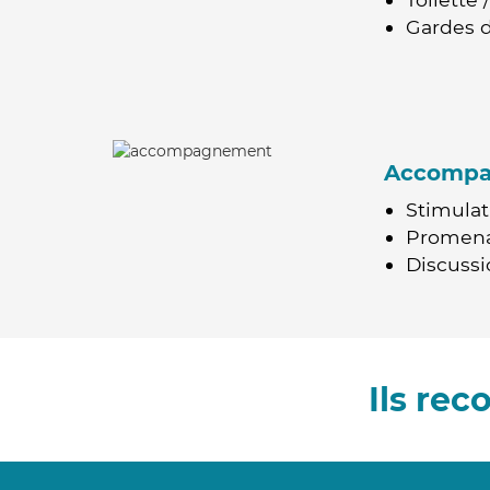
Gardes d
Accomp
Stimulat
Promen
Discussio
Ils re