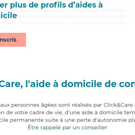
r plus de profils d’aides à
ousiaste, Agnès a 9 ans d'expérience et possède un diplôme
cile
AMP). Maitrisant bien les troubles rénaux ou urologiques et
x, Agnès apporte ses services de mobilité, toilette/habillage,
t*
nscris
Care, l'aide à domicile de co
 aux personnes âgées sont réalisés par Click&Care
 de votre cadre de vie, d'une aide à domicile tem
cile permanente suite à une perte d'autonomie pl
Être rappelé par un conseiller