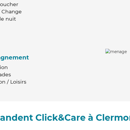
Coucher
 / Change
e nuit
agnement
ion
ades
n / Loisirs
andent Click&Care à Clerm