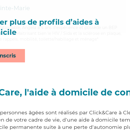
inte-Marie
r plus de profils d’aides à
nfatiguable, Angela a 4 ans d'expérience et possède un BEP
cile
s (CSS). Maitrisant bien le HIV / Sida et la sclérose en plaque,
 rappels, mobilité, toilette/habillage et ménage*
nscris
Care, l'aide à domicile de co
 personnes âgées sont réalisés par Click&Care à 
 de votre cadre de vie, d'une aide à domicile tem
cile permanente suite à une perte d'autonomie pl