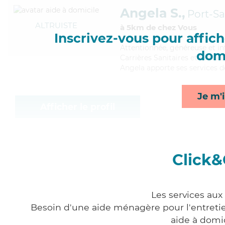
Angela S.,
Port-Sa
ALTRUISTE
à 5km de chez Vous
Inscrivez-vous pour affiche
Attentionnée
, généreuse et i
domi
Carrières Sanitaires et Sociale
Angela apporte ses services de
Je m'i
Afficher le profil
Click&
Les services aux
Besoin d'une aide ménagère pour l'entretien
aide à domi